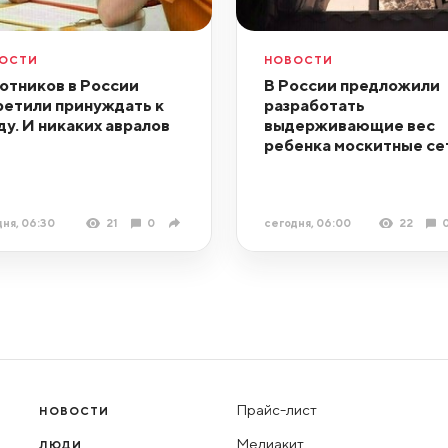
ОСТИ
НОВОСТИ
отников в России
В России предложили
ретили принуждать к
разработать
ду. И никаких авралов
выдерживающие вес
ребенка москитные се
ня, 06:30
21
0
сегодня, 06:00
22
Прайс-лист
НОВОСТИ
Медиакит
ЛЮДИ