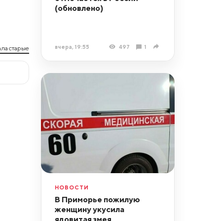
(обновлено)
вчера, 19:55
497
1
ла старые
НОВОСТИ
В Приморье пожилую
женщину укусила
ядовитая змея