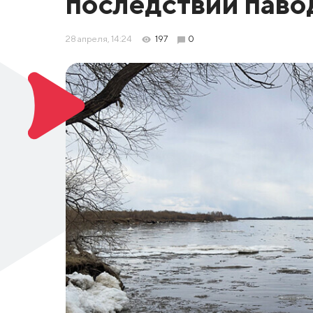
последствий паво
28 апреля, 14:24
197
0