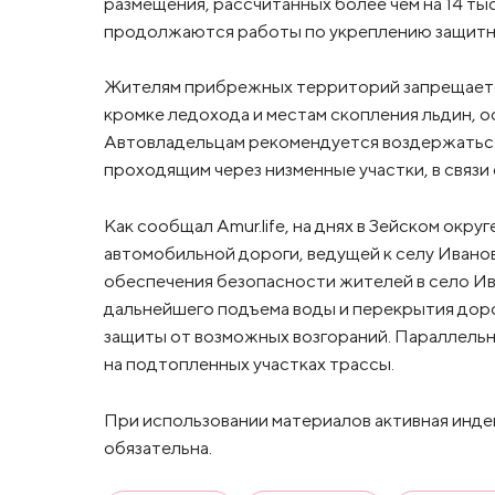
размещения, рассчитанных более чем на 14 ты
продолжаются работы по укреплению защитных
Жителям прибрежных территорий запрещаетс
кромке ледохода и местам скопления льдин, о
Автовладельцам рекомендуется воздержаться 
проходящим через низменные участки, в связи 
Как сообщал Amur.life, на днях в Зейском окр
автомобильной дороги, ведущей к селу Иванов
обеспечения безопасности жителей в село И
дальнейшего подъема воды и перекрытия доро
защиты от возможных возгораний. Параллель
на подтопленных участках трассы.
При использовании материалов активная инде
обязательна.