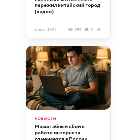
пережил китайский город
(видео)
вчера, 21:01
588
0
НОВОСТИ
Масштабный сбой в
работе интернета
отмечается в России