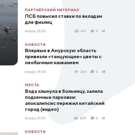
ПАРТНЁРСКИЙ МАТЕРИАЛ
ПСБ повысил ставки по вкладам
для физлиц
вчера, 13:26
401
0
НОВОСТИ
Впервые в Амурскую область
привезли «танцующие» цветы с
необычным названием
вчера, 15:46
238
0
МЕСТА
Вода хлынула в больницу, залила
подземные парковки:
апокалипсис пережил китайский
город (видео)
вчера, 21:01
209
0
НОВОСТИ