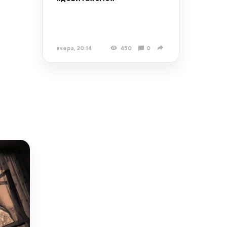
вчера, 20:14
450
0