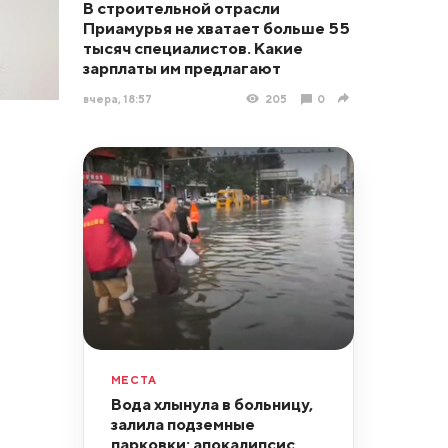
В строительной отрасли
Приамурья не хватает больше 55
тысяч специалистов. Какие
зарплаты им предлагают
вчера, 18:57
205
0
МЕСТА
Вода хлынула в больницу,
залила подземные
парковки: апокалипсис