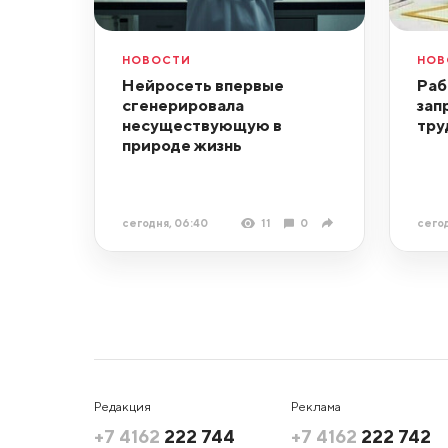
НОВОСТИ
НОВ
Нейросеть впервые
Раб
сгенерировала
зап
несуществующую в
тру
природе жизнь
сегодня, 06:40
11
0
сегод
Редакция
Реклама
+7 4162
222 744
+7 4162
222 742