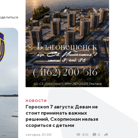
оделиться
НОВОСТИ
Гороскоп 7 августа: Девам не
стоит принимать важных
решений, Скорпионам нельзя
ссориться с детьми
сегодня, 01:00
410
0