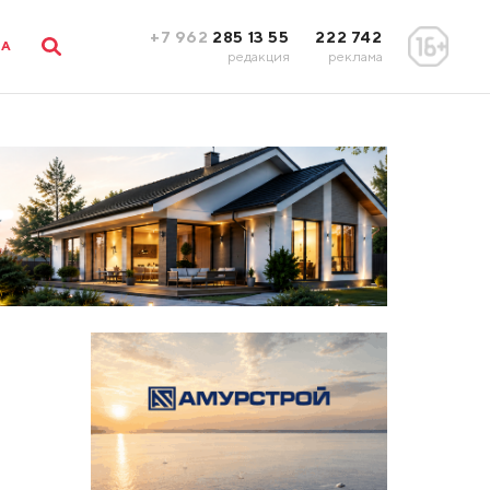
+7 962
285 13 55
222 742
ЛА
редакция
реклама