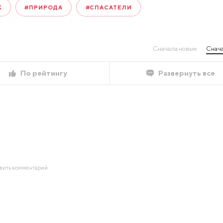
К
#ПРИРОДА
#СПАСАТЕЛИ
Сначала новые
Снача
По рейтингу
Развернуть все
авить комментарий.