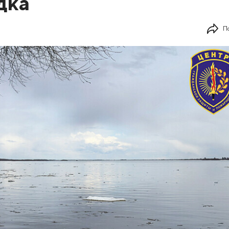
дка
П