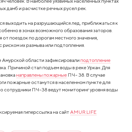
сяч человек. В наиболее уязвимых населенных пунктах
 дамб и расчистке речных русел рек.
я выходить на разрушающийся лед, приближаться к
собенно в зонах возможного образования заторов.
от поездок по дорогам местного значения,
с риском их размыва или подтопления.
уге Амурской области зафиксировали
подтопление
ка. Причиной стал подъем воды в реке Уркан. Для
вановка
направлены пожарные
ПЧ- 38. В случае
ги пожарные останутся в населенном пункте для
но сотрудники ПЧ-38 ведут мониторинг уровня воды
ксируемая гиперссылка на сайт
AMUR.LIFE