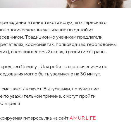
 задания: чтение текста вслух, его пересказ с
онологическое высказывание по одной из
еседником. Традиционно ученикам предлагали
ретателях, космонавтах, полководцах, героях войны,
угих), внесших весомый вклад в развитие страны.
реднем 15 минут. Для ребят с ограничениями по
едования могло быть увеличено на 30 минут.
еме зачет/незачет. Выпускники, получившие
е по уважительной причине, смогут пройти
20 апреля.
ксируемая гиперссылка на сайт
AMUR.LIFE