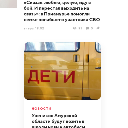
«Сказал: люблю, целую, иду в
бой. И перестал выходить на
связь»: в Приамурье помогли
семье погибшего участника СВО
вчера, 19:02
91
0
НОВОСТИ
Учеников Амурской
области будут возить в
школы новые автобусы