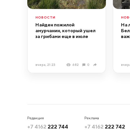
НОВОСТИ
НОВ
Найден пожилой
На 
амурчанин, который ушел
Бел
за грибами еще в июле
важ
вчера, 21:23
682
0
вчера
Редакция
Реклама
+7 4162
222 744
+7 4162
222 742