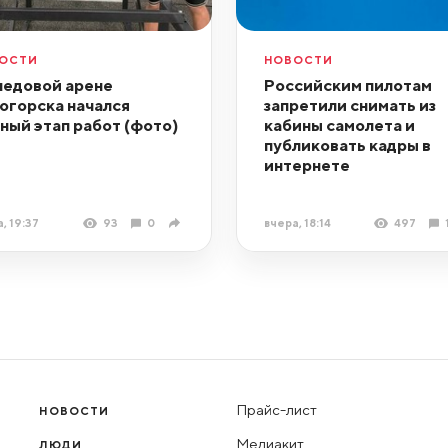
ОСТИ
НОВОСТИ
ледовой арене
Российским пилотам
огорска начался
запретили снимать из
ный этап работ (фото)
кабины самолета и
публиковать кадры в
интернете
, 19:37
93
0
вчера, 18:14
497
Прайс-лист
НОВОСТИ
Медиакит
ЛЮДИ