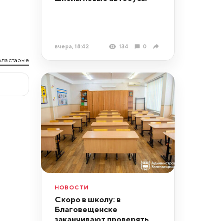
вчера, 18:42
134
0
ла старые
НОВОСТИ
Скоро в школу: в
Благовещенске
заканчивают проверять