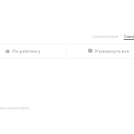
Сначала новые
Снача
По рейтингу
Развернуть все
авить комментарий.