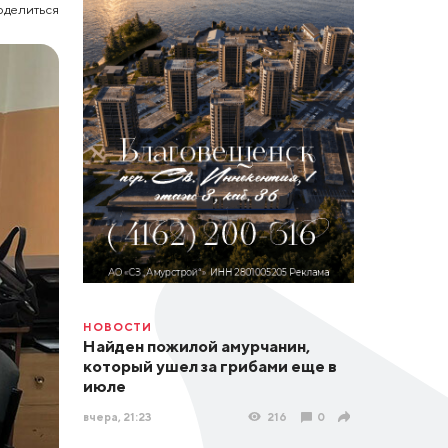
оделиться
НОВОСТИ
Найден пожилой амурчанин,
который ушел за грибами еще в
июле
вчера, 21:23
216
0