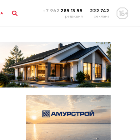
+7 962
285 13 55
222 742
ЛА
редакция
реклама