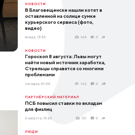
НОВОСТИ
В Благовещенске нашли котят в
оставленной на солнце сумке
курьерского сервиса (фото,
видео)
вчера, 15:53
164
0
НОВОСТИ
Гороскоп 8 августа: Львы могут
найти новый источник заработка,
Стрельцы справятся со многими
проблемами
сегодня, 01:00
162
0
ПАРТНЁРСКИЙ МАТЕРИАЛ
ПСБ повысил ставки по вкладам
для физлиц
6 августа, 13:26
131
0
ЛЮДИ