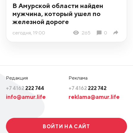
В Амурской области найден
мужчина, который ушел по
железной дороге
сегодня, 19:00
265
0
Редакция
Реклама
+7 4162
222 744
+7 4162
222 742
info@amur.life
reklama@amur.life
ВОЙТИ НА САЙТ