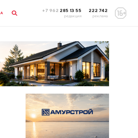
+7 962
285 13 55
222 742
ЛА
редакция
реклама