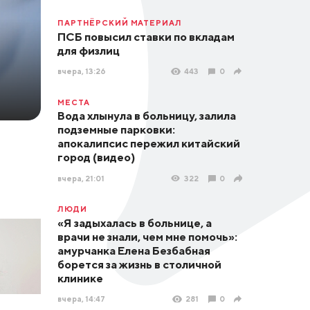
ПАРТНЁРСКИЙ МАТЕРИАЛ
ПСБ повысил ставки по вкладам
для физлиц
вчера, 13:26
443
0
МЕСТА
Вода хлынула в больницу, залила
подземные парковки:
апокалипсис пережил китайский
город (видео)
вчера, 21:01
322
0
ЛЮДИ
«Я задыхалась в больнице, а
врачи не знали, чем мне помочь»:
амурчанка Елена Безбабная
борется за жизнь в столичной
клинике
вчера, 14:47
281
0