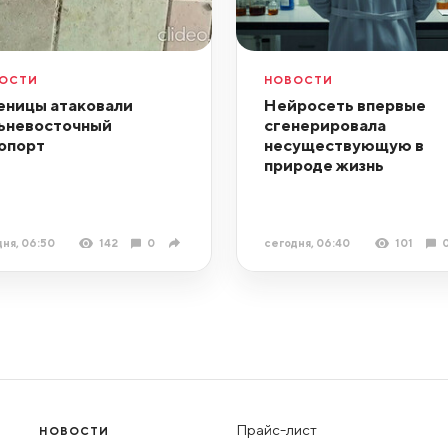
ОСТИ
НОВОСТИ
еницы атаковали
Нейросеть впервые
ьневосточный
сгенерировала
опорт
несуществующую в
природе жизнь
ня, 06:50
142
0
сегодня, 06:40
101
Прайс-лист
НОВОСТИ