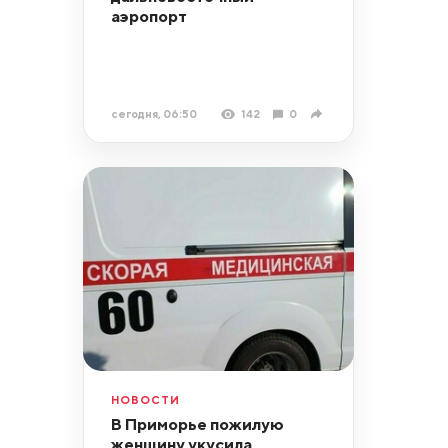
аэропорт
сегодня, 06:50
142
0
НОВОСТИ
В Приморье пожилую
женщину укусила