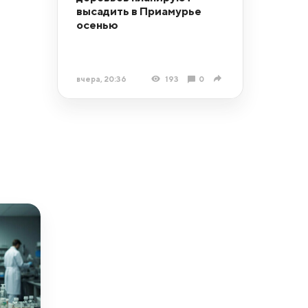
высадить в Приамурье
осенью
вчера, 20:36
193
0