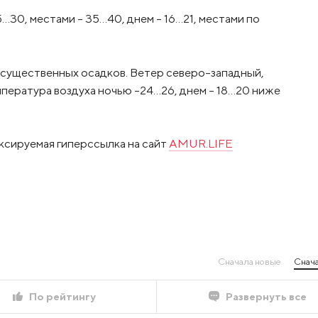
…30, местами – 35…40, днем – 16…21, местами по
 существенных осадков. Ветер северо-западный,
Температура воздуха ночью –24…26, днем – 18…20 ниже
ксируемая гиперссылка на сайт
AMUR.LIFE
Сначала новые
Снача
По рейтингу
Развернуть все