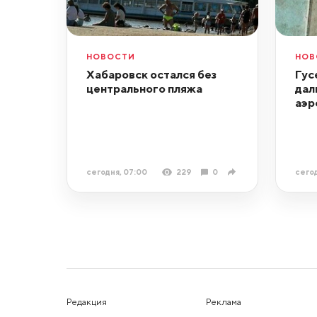
НОВОСТИ
НОВ
Хабаровск остался без
Гус
центрального пляжа
дал
аэр
сегодня, 07:00
229
0
сегод
Редакция
Реклама