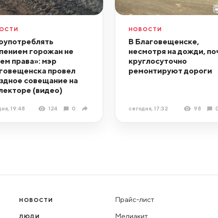
ОСТИ
НОВОСТИ
оупотреблять
В Благовещенске,
пением горожан не
несмотря на дожди, по
ем права»: мэр
круглосуточно
говещенска провел
ремонтируют дороги
здное совещание на
лекторе (видео)
ня, 19:48
124
0
сегодня, 17:32
98
Прайс-лист
НОВОСТИ
Медиакит
ЛЮДИ