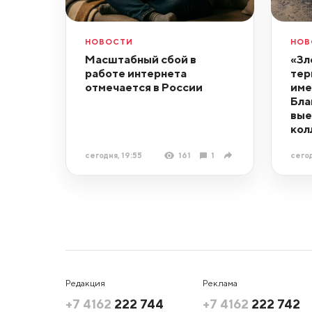
НОВОСТИ
НОВ
Масштабный сбой в
«Зл
работе интернета
тер
отмечается в России
име
Бла
вые
кол
сегодня, 19:55
161
1
сегод
Редакция
Реклама
+7 4162
222 744
+7 4162
222 742