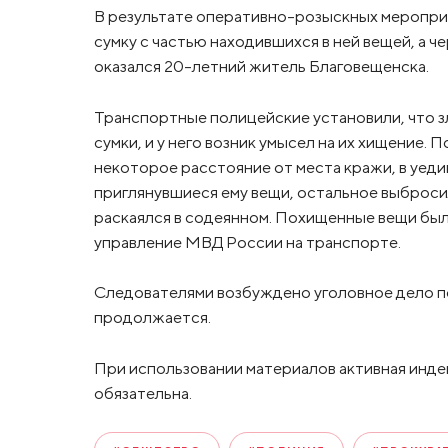
В результате оперативно-розыскных меропр
сумку с частью находившихся в ней вещей, а 
оказался 20-летний житель Благовещенска.
Транспортные полицейские установили, что 
сумки, и у него возник умысел на их хищение. 
некоторое расстояние от места кражи, в уед
приглянувшиеся ему вещи, остальное выброси
раскаялся в содеянном. Похищенные вещи был
управление МВД России на транспорте.
Следователями возбуждено уголовное дело по 
продолжается.
При использовании материалов активная инде
обязательна.