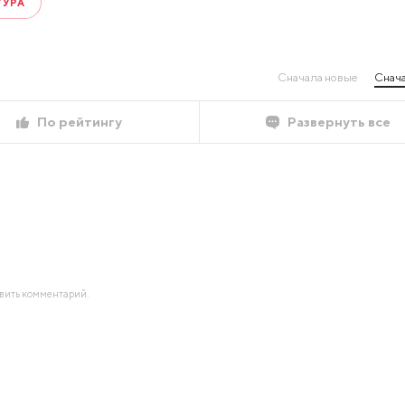
ТУРА
Сначала новые
Снача
По рейтингу
Развернуть все
авить комментарий.