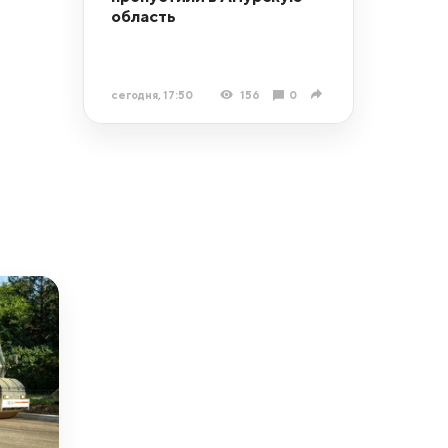
область
сегодня, 17:50
156
0