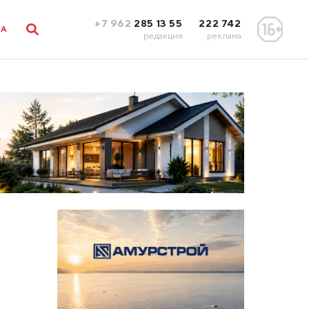
+7 962
285 13 55
222 742
ЛА
редакция
реклама