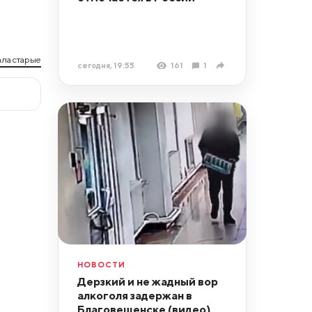
ла старые
сегодня, 19:55
161
1
НОВОСТИ
Дерзкий и не жадный вор
алкоголя задержан в
Благовещенске (видео)