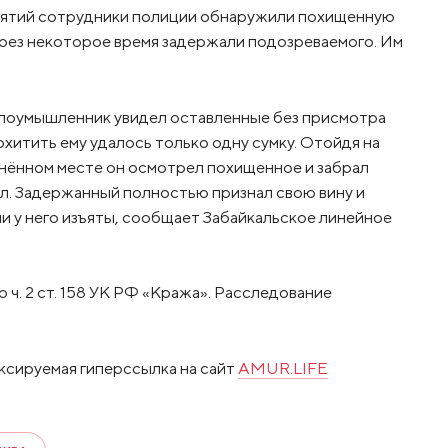
иятий сотрудники полиции обнаружили похищенную
через некоторое время задержали подозреваемого. Им
злоумышленник увидел оставленные без присмотра
Похитить ему удалось только одну сумку. Отойдя на
инённом месте он осмотрел похищенное и забрал
л. Задержанный полностью признал свою вину и
и у него изъяты, сообщает Забайкальское линейное
ч. 2 ст. 158 УК РФ «Кража». Расследование
ксируемая гиперссылка на сайт
AMUR.LIFE