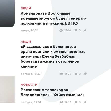
ЛЮДИ
Командовать Восточным
военным округом будет генерал-
полковник, выпускник БВТКУ
вчера, 20:54
1706
0
ЛЮДИ
«Я задыхалась в больнице, а
врачи не знали, чем мне помочь»:
амурчанка Елена Безбабная
борется за жизнь в столичной
клинике
сегодня, 14:47
1522
0
НОВОСТИ
Расписание теплоходов
Благовещенск – Хэйхэ изменили
сегодня, 09:51
1487
0