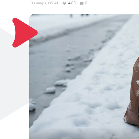
18 января, 09:41
403
0