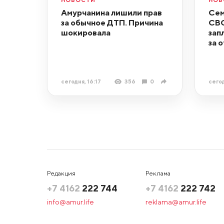
Амурчанина лишили прав
Сем
за обычное ДТП. Причина
СВО
шокировала
зап
за 
сегодня, 16:17
356
0
сегод
Редакция
Реклама
+7 4162
222 744
+7 4162
222 742
info@amur.life
reklama@amur.life