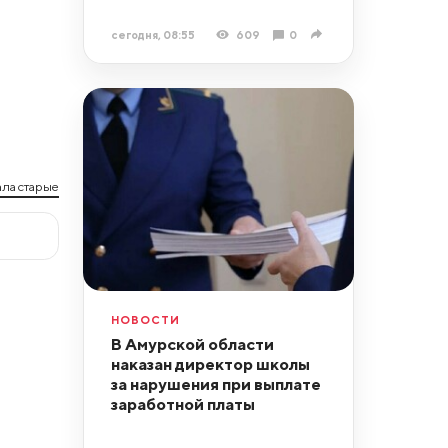
сегодня, 08:55
609
0
ла старые
НОВОСТИ
В Амурской области
наказан директор школы
за нарушения при выплате
заработной платы