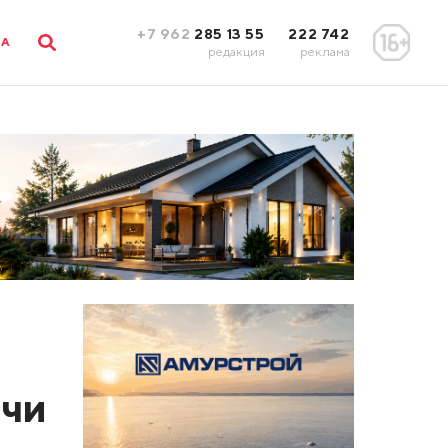
+7 962
285 13 55
222 742
ЛА
редакция
реклама
ачи