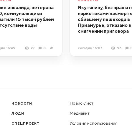
ье инвалида, ветерана
Якутянину, без прав и 
, коммунальщики
наркотиками насмерть
латили 15 тысяч рублей
сбившему пешехода в
отсутствие воды
Приамурье, отказано в
смягчении приговора
ня, 16:45
27
0
сегодня, 16:07
96
Прайс-лист
НОВОСТИ
Медиакит
ЛЮДИ
Условия использования
СПЕЦПРОЕКТ