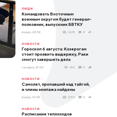
ЛЮДИ
Командовать Восточным
военным округом будет генерал-
полковник, выпускник БВТКУ
вчера, 20:54
1605
0
НОВОСТИ
Гороскоп 6 августа: Козерогам
стоит проявить выдержку, Раки
смогут завершить дела
сегодня, 01:00
1411
0
НОВОСТИ
Самолет, пропавший над тайгой,
и члены экипажа найдены
вчера, 21:38
1296
0
НОВОСТИ
Расписание теплоходов