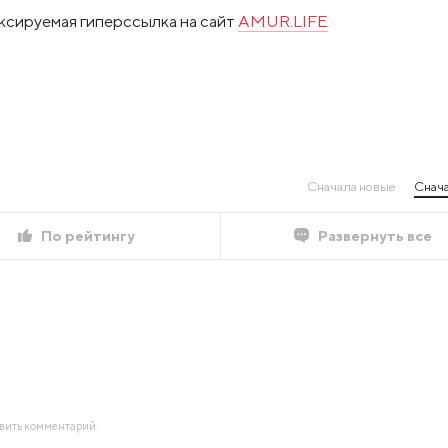
ксируемая гиперссылка на сайт
AMUR.LIFE
Сначала новые
Снача
По рейтингу
Развернуть все
авить комментарий.