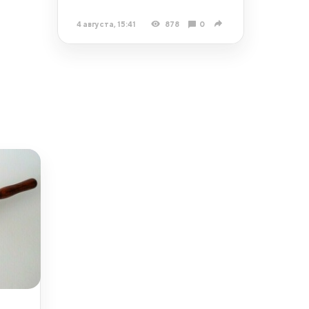
4 августа, 15:41
878
0