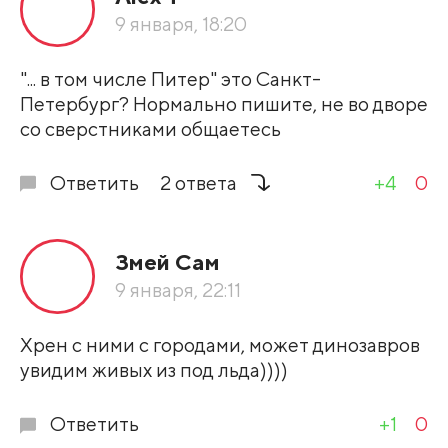
По рейтингу
9 января, 18:20
Развернуть все
"... в том числе Питер" это Санкт-
Петербург? Нормально пишите, не во дворе
со сверстниками общаетесь
Ответить
2 ответа
+4
0
Змей Сам
9 января, 22:11
Хрен с ними с городами, может динозавров
увидим живых из под льда))))
Ответить
+1
0