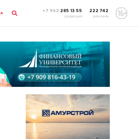
+7 962
285 13 55
222 742
ЛА
редакция
реклама