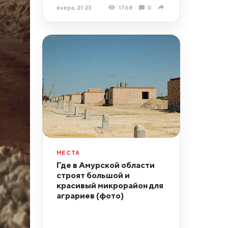
вчера, 21:23
1768
0
МЕСТА
Где в Амурской области
строят большой и
красивый микрорайон для
аграриев (фото)