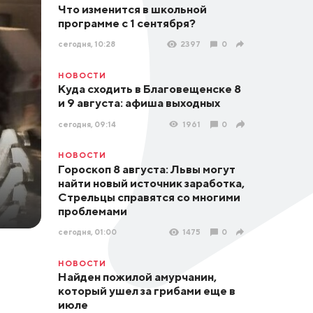
Что изменится в школьной
программе с 1 сентября?
сегодня, 10:28
2397
0
НОВОСТИ
Куда сходить в Благовещенске 8
и 9 августа: афиша выходных
сегодня, 09:14
1961
0
НОВОСТИ
Гороскоп 8 августа: Львы могут
найти новый источник заработка,
Стрельцы справятся со многими
проблемами
сегодня, 01:00
1475
0
НОВОСТИ
Найден пожилой амурчанин,
который ушел за грибами еще в
июле