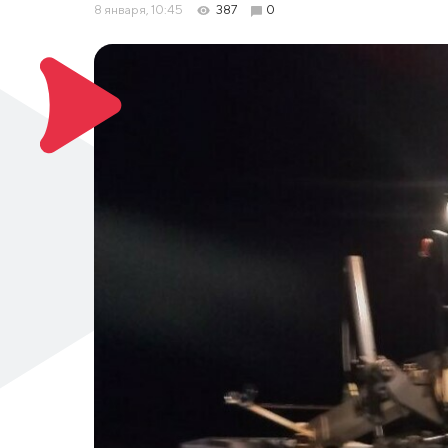
8 января, 10:45
387
0