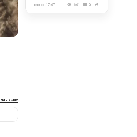
вчера, 17:47
641
0
ла старые