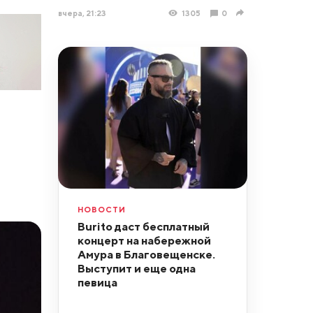
вчера, 21:23
1305
0
НОВОСТИ
Burito даст бесплатный
концерт на набережной
Амура в Благовещенске.
Выступит и еще одна
певица