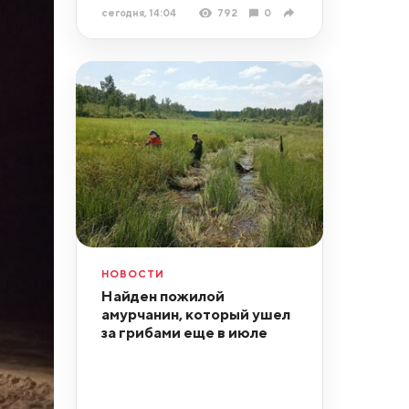
сегодня, 14:04
792
0
НОВОСТИ
Найден пожилой
амурчанин, который ушел
за грибами еще в июле