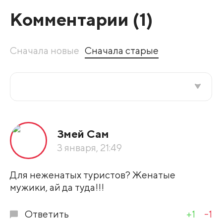
Комментарии (
1
)
Сначала новые
Сначала старые
Все подряд
Змей Сам
По рейтингу
3 января, 21:49
Развернуть все
Для неженатых туристов? Женатые
мужики, ай да туда!!!
Ответить
+1
-1