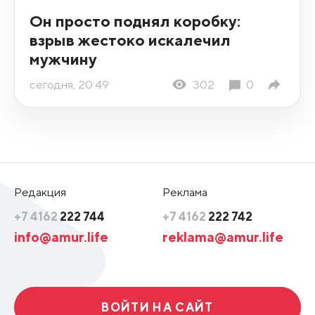
Он просто поднял коробку:
взрыв жестоко искалечил
мужчину
сегодня, 20:49
302
0
Редакция
Реклама
+7 4162
222 744
+7 4162
222 742
info@amur.life
reklama@amur.life
ВОЙТИ НА САЙТ