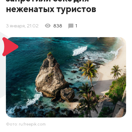
неженатых туристов
3 января, 21:02
838
1
Фото: ru.freepik.com