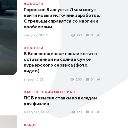
НОВОСТИ
Гороскоп 8 августа: Львы могут
найти новый источник заработка,
Стрельцы справятся со многими
проблемами
сегодня, 01:00
221
0
НОВОСТИ
В Благовещенске нашли котят в
оставленной на солнце сумке
курьерского сервиса (фото,
видео)
вчера, 15:53
203
0
ПАРТНЁРСКИЙ МАТЕРИАЛ
ПСБ повысил ставки по вкладам
для физлиц
6 августа, 13:26
161
0
ЛЮДИ