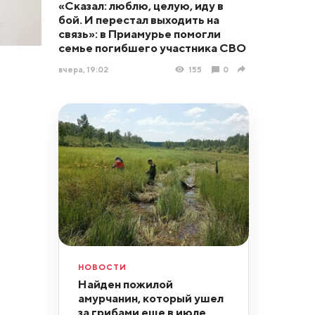
«Сказал: люблю, целую, иду в
бой. И перестал выходить на
связь»: в Приамурье помогли
семье погибшего участника СВО
вчера, 19:02
155
0
НОВОСТИ
Найден пожилой
амурчанин, который ушел
за грибами еще в июле