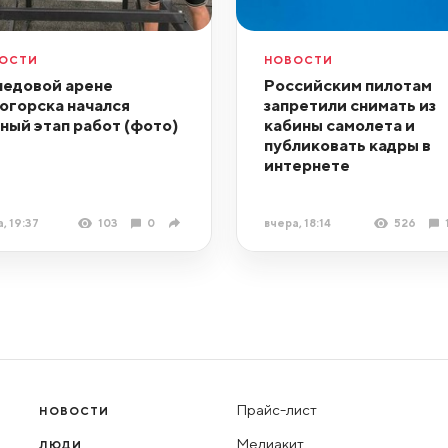
ОСТИ
НОВОСТИ
ледовой арене
Российским пилотам
огорска начался
запретили снимать из
ный этап работ (фото)
кабины самолета и
публиковать кадры в
интернете
, 19:37
103
0
вчера, 18:14
526
Прайс-лист
НОВОСТИ
Медиакит
ЛЮДИ