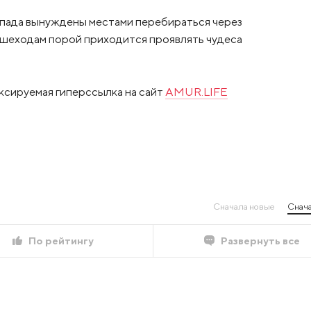
пада вынуждены местами перебираться через
пешеходам порой приходится проявлять чудеса
ксируемая гиперссылка на сайт
AMUR.LIFE
Сначала новые
Снача
По рейтингу
Развернуть все