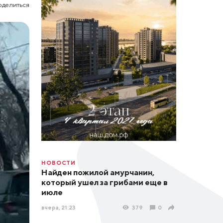
оделиться
НОВОСТИ
Найден пожилой амурчанин,
который ушел за грибами еще в
июле
вчера, 21:23
379
0