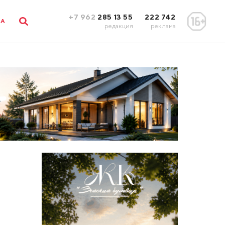
+7 962
285 13 55
222 742
ЛА
редакция
реклама