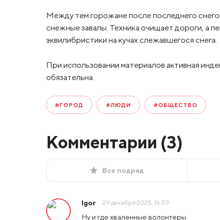
Между тем горожане после последнего снего
снежные завалы. Техника очищает дороги, а 
эквилибристики на кучах слежавшегося снега.
При использовании материалов активная инде
обязательна.
#ГОРОД
#ЛЮДИ
#ОБЩЕСТВО
Комментарии (
3
)
Все подряд
Igor
29 декабря 2025, 16:59
Ну и где хваленные волонтеры