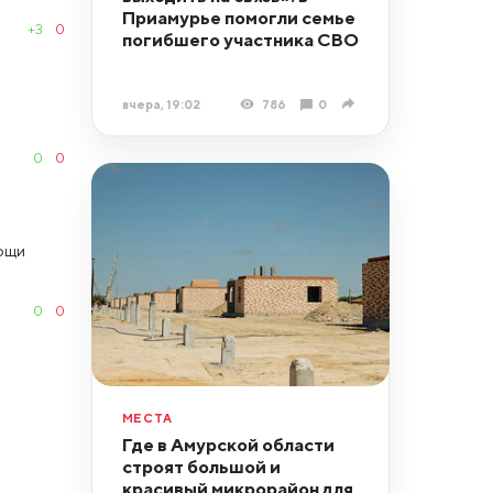
Приамурье помогли семье
+3
0
погибшего участника СВО
вчера, 19:02
786
0
0
0
мощи
0
0
МЕСТА
Где в Амурской области
строят большой и
красивый микрорайон для