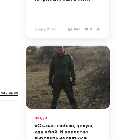
вчера, 21:23
846
0
ла старые
ЛЮДИ
«Сказал: люблю, целую,
иду в бой. И перестал
выходить на связь»: в