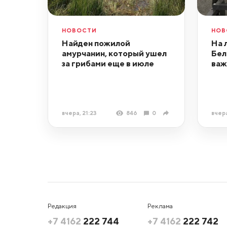
НОВОСТИ
НОВ
Найден пожилой
На 
амурчанин, который ушел
Бел
за грибами еще в июле
важ
вчера, 21:23
846
0
вчера
Редакция
Реклама
+7 4162
222 744
+7 4162
222 742