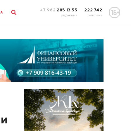
+7 962
285 13 55
222 742
ЛА
редакция
реклама
ли