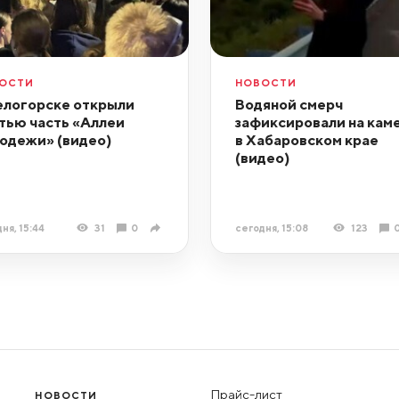
ОСТИ
НОВОСТИ
елогорске открыли
Водяной смерч
тью часть «Аллеи
зафиксировали на кам
одежи» (видео)
в Хабаровском крае
(видео)
ня, 15:44
31
0
сегодня, 15:08
123
Прайс-лист
НОВОСТИ