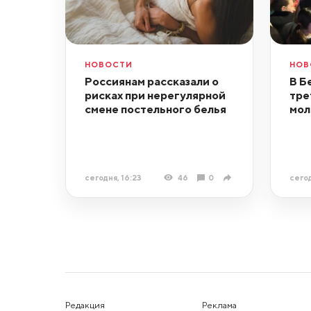
НОВОСТИ
НОВ
Россиянам рассказали о
В Б
рисках при нерегулярной
тре
смене постельного белья
мол
сегодня, 16:23
46
0
сегод
Редакция
Реклама