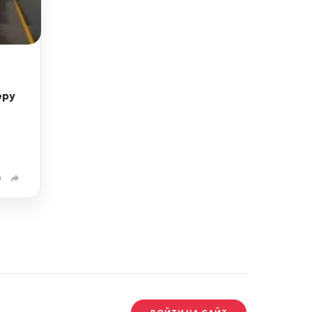
еру
0