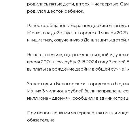
родились пятые дети, в трех — четвертые. Са
родился шестой ребенок.
Ранее сообщалось, мера поддержки многодет
Мелюкова действует в городе с 1 января 2025
инициативу, озвученную в День защиты детей,
Выплата семьям, где рождается двойня, увелич
время 200 тысяч рублей. В 2024 году 7 семей
выплаты за рождение двойни в общей сумме 1,
За все годы в Белогорске из городского бюдже
Из них 3 миллиона рублей были направлены се
миллиона – двойням, сообщили в администрац
При использовании материалов активная инде
обязательна.