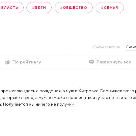
 ВЛАСТЬ
#ДЕТИ
#ОБЩЕСТВО
#СЕМЬЯ
Сначала новые
Снача
По рейтингу
Развернуть все
и проживаю здесь с рождения, а муж в Хитровке Сернышевского 
огорске давно, а муж не может прописаться , у нас нет своего ж
. Получается мы ничего не получим.