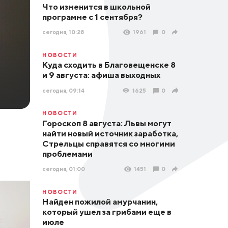
Что изменится в школьной
программе с 1 сентября?
сегодня, 10:28
1961
0
НОВОСТИ
Куда сходить в Благовещенске 8
и 9 августа: афиша выходных
сегодня, 09:14
1625
0
НОВОСТИ
Гороскоп 8 августа: Львы могут
найти новый источник заработка,
Стрельцы справятся со многими
проблемами
сегодня, 01:00
1451
0
НОВОСТИ
Найден пожилой амурчанин,
который ушел за грибами еще в
июле