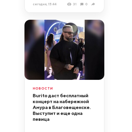
сегодня, 15:44
31
0
НОВОСТИ
Burito даст бесплатный
концерт на набережной
Амура в Благовещенске.
Выступит и еще одна
певица