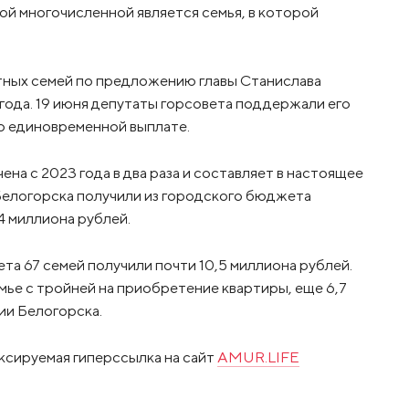
мой многочисленной является семья, в которой
ных семей по предложению главы Станислава
 года. 19 июня депутаты горсовета поддержали его
 о единовременной выплате.
ена с 2023 года в два раза и составляет в настоящее
 Белогорска получили из городского бюджета
4 миллиона рублей.
та 67 семей получили почти 10,5 миллиона рублей.
мье с тройней на приобретение квартиры, еще 6,7
ии Белогорска.
ксируемая гиперссылка на сайт
AMUR.LIFE