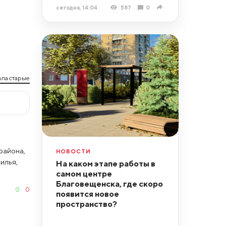
сегодня, 14:04
587
0
ла старые
района,
НОВОСТИ
илья,
На каком этапе работы в
самом центре
Благовещенска, где скоро
0
0
появится новое
пространство?