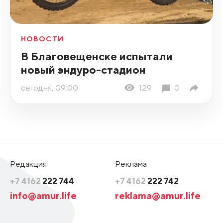
НОВОСТИ
В Благовещенске испытали
новый эндуро-стадион
сегодня, 09:00
129
0
Редакция
Реклама
+7 4162
222 744
+7 4162
222 742
info@amur.life
reklama@amur.life