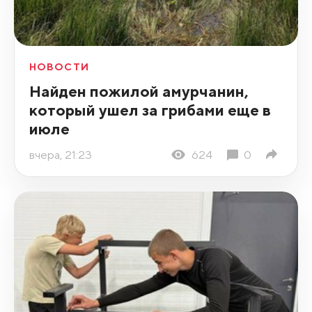
НОВОСТИ
Найден пожилой амурчанин,
который ушел за грибами еще в
июле
вчера, 21:23
624
0