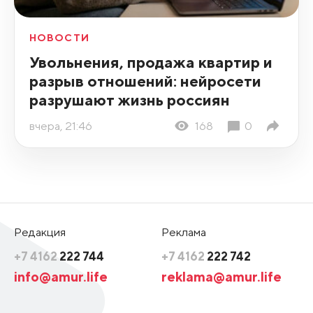
НОВОСТИ
Увольнения, продажа квартир и
разрыв отношений: нейросети
разрушают жизнь россиян
вчера, 21:46
168
0
Редакция
Реклама
+7 4162
222 744
+7 4162
222 742
info@amur.life
reklama@amur.life