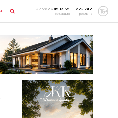
+7 962
285 13 55
222 742
ЛА
редакция
реклама
,