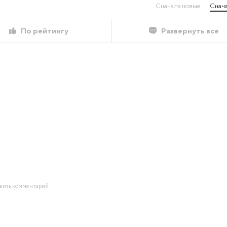
Сначала новые
Снача
По рейтингу
Развернуть все
авить комментарий.