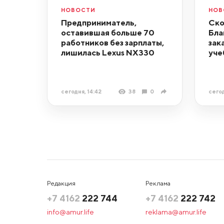
НОВОСТИ
НОВ
Предприниматель,
Ско
оставившая больше 70
Бла
работников без зарплаты,
зак
лишилась Lexus NX330
уче
сегодня, 14:42
38
0
сегод
Редакция
Реклама
+7 4162
222 744
+7 4162
222 742
info@amur.life
reklama@amur.life