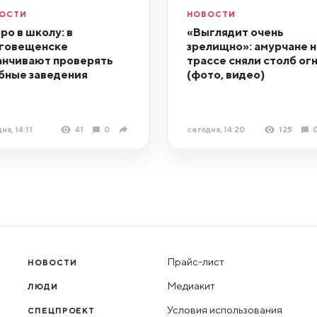
ОСТИ
НОВОСТИ
ро в школу: в
«Выглядит очень
говещенске
зрелищно»: амурчане н
анчивают проверять
трассе сняли столб ог
бные заведения
(фото, видео)
ня, 14:11
41
0
сегодня, 14:20
125
Прайс-лист
НОВОСТИ
Медиакит
ЛЮДИ
Условия использования
СПЕЦПРОЕКТ