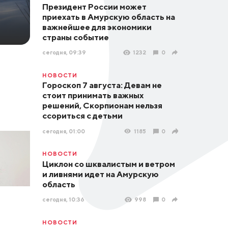
Президент России может
приехать в Амурскую область на
важнейшее для экономики
страны событие
сегодня, 09:39
1232
0
НОВОСТИ
Гороскоп 7 августа: Девам не
стоит принимать важных
решений, Скорпионам нельзя
ссориться с детьми
сегодня, 01:00
1185
0
НОВОСТИ
Циклон со шквалистым и ветром
и ливнями идет на Амурскую
область
сегодня, 10:36
998
0
НОВОСТИ