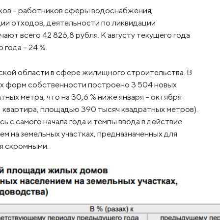
иков – работников сферы водоснабжения;
ции отходов, деятельности по ликвидации
чают всего 42 826,8 рубля. К августу текущего года
 года – 24 %.
ской области в сфере жилищного строительства. В
сех форм собственности построено 3 504 новых
ных метра, что на 30,6 % ниже января – октября
241 квартира, площадью 390 тысяч квадратных метров).
ь с самого начала года и темпы ввода в действие
м на земельных участках, предназначенных для
я скромными.