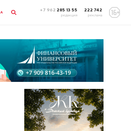
+7 962
285 13 55
222 742
ЛА
редакция
реклама