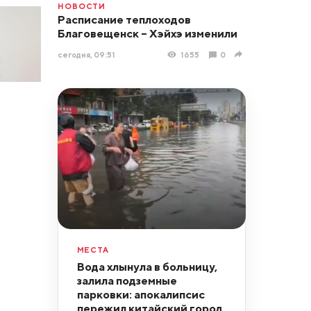
НОВОСТИ
Расписание теплоходов
Благовещенск – Хэйхэ изменили
сегодня, 09:51
1655
0
МЕСТА
Вода хлынула в больницу,
залила подземные
парковки: апокалипсис
пережил китайский город