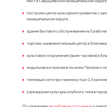
мест в Серышевском муниципальном округе
построен центр культурного развития с за
муниципальном округе,
здание бытового обслуживания на 5 рабочи
торгово-развлекательный центр в Благове
культовое сооружение (храм-часовня) в Бл
модульная котельная в поселке Прогресс мо
тепловые сети протяженностью 0,3 киломе
учреждение культуры клубного типа в горо
По-прежнему
не публикуются данные
о демог