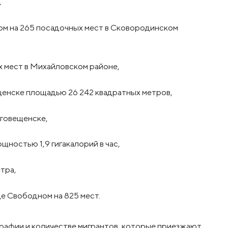
,
лом на 265 посадочных мест в Сковородинском
х мест в Михайловском районе,
щенске площадью 26 242 квадратных метров,
аговещенске,
щностью 1,9 гигакалорий в час,
тра,
де Свободном на 825 мест.
рафии и количестве мигрантов, которые приезжают