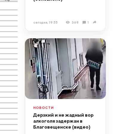
сегодня, 19:55
369
1
НОВОСТИ
Дерзкий и не жадный вор
алкоголя задержан в
Благовещенске (видео)