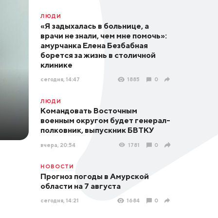
ЛЮДИ
«Я задыхалась в больнице, а
врачи не знали, чем мне помочь»:
амурчанка Елена Безбабная
борется за жизнь в столичной
клинике
сегодня, 14:47
1885
0
ЛЮДИ
Командовать Восточным
военным округом будет генерал-
полковник, выпускник БВТКУ
вчера, 20:54
1781
0
НОВОСТИ
Прогноз погоды в Амурской
области на 7 августа
сегодня, 14:21
1684
0