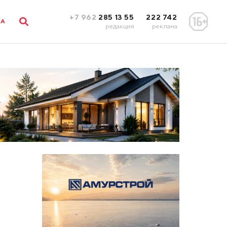
+7 962
285 13 55
222 742
ЛА
редакция
реклама