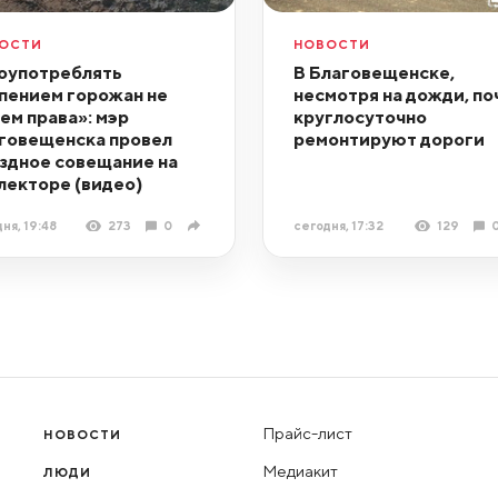
ОСТИ
НОВОСТИ
оупотреблять
В Благовещенске,
пением горожан не
несмотря на дожди, по
ем права»: мэр
круглосуточно
говещенска провел
ремонтируют дороги
здное совещание на
лекторе (видео)
ня, 19:48
273
0
сегодня, 17:32
129
Прайс-лист
НОВОСТИ
Медиакит
ЛЮДИ