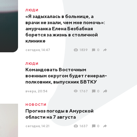
ЛЮДИ
«Я задыхалась в больнице, а
врачи не знали, чем мне помочь»:
амурчанка Елена Безбабная
борется за жизнь в столичной
клинике
сегодня, 14:47
1839
0
ЛЮДИ
Командовать Восточным
военным округом будет генерал-
полковник, выпускник БВТКУ
вчера, 20:54
1767
0
НОВОСТИ
Прогноз погоды в Амурской
области на 7 августа
сегодня, 14:21
1637
0