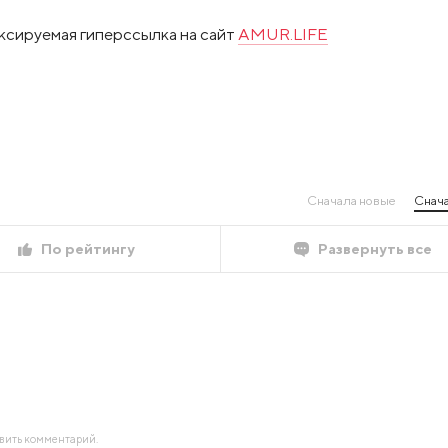
ксируемая гиперссылка на сайт
AMUR.LIFE
Сначала новые
Снача
По рейтингу
Развернуть все
авить комментарий.