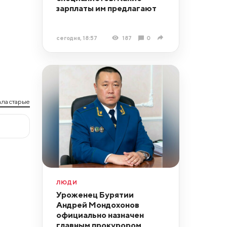
зарплаты им предлагают
сегодня, 18:57
187
0
ла старые
ЛЮДИ
Уроженец Бурятии
Андрей Мондохонов
официально назначен
главным прокурором