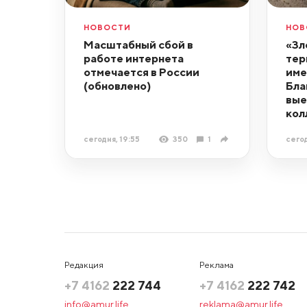
НОВОСТИ
НОВ
Масштабный сбой в
«Зл
работе интернета
тер
отмечается в России
име
(обновлено)
Бла
вые
кол
сегодня, 19:55
350
1
сегод
Редакция
Реклама
+7 4162
222 744
+7 4162
222 742
info@amur.life
reklama@amur.life