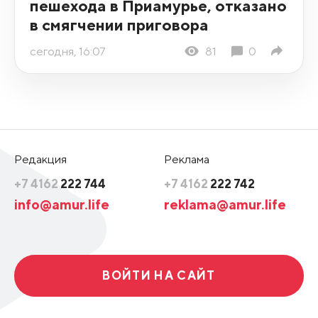
пешехода в Приамурье, отказано
в смягчении приговора
сегодня, 16:07
81
0
Редакция
Реклама
+7 4162
222 744
+7 4162
222 742
info@amur.life
reklama@amur.life
ВОЙТИ НА САЙТ