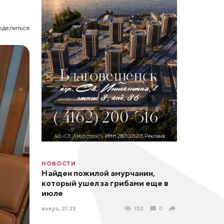
оделиться
НОВОСТИ
Найден пожилой амурчанин,
который ушел за грибами еще в
июле
вчера, 21:23
152
0