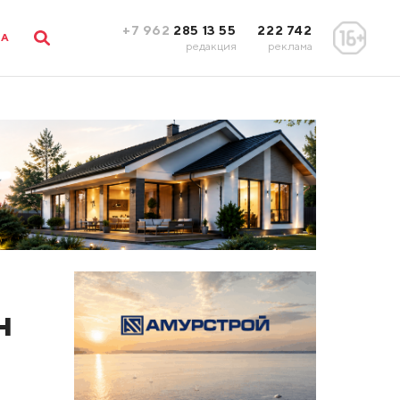
+7 962
285 13 55
222 742
ЛА
редакция
реклама
н