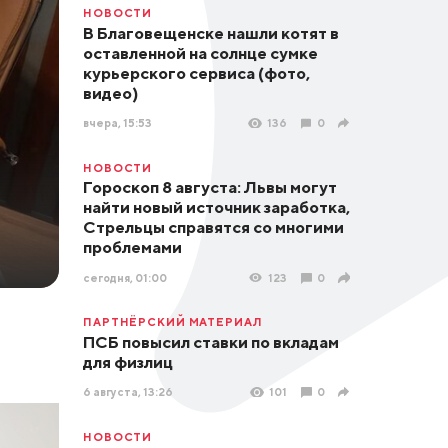
НОВОСТИ
В Благовещенске нашли котят в
оставленной на солнце сумке
курьерского сервиса (фото,
видео)
вчера, 15:53
136
0
НОВОСТИ
Гороскоп 8 августа: Львы могут
найти новый источник заработка,
Стрельцы справятся со многими
проблемами
сегодня, 01:00
123
0
ПАРТНЁРСКИЙ МАТЕРИАЛ
ПСБ повысил ставки по вкладам
для физлиц
6 августа, 13:26
101
0
НОВОСТИ