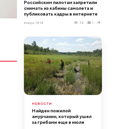
Российским пилотам запретили
снимать из кабины самолета и
публиковать кадры в интернете
вчера, 18:14
74
1
НОВОСТИ
Найден пожилой
амурчанин, который ушел
за грибами еще в июле