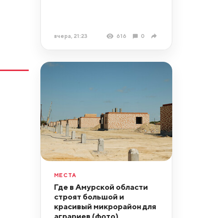
вчера, 21:23
616
0
МЕСТА
Где в Амурской области
строят большой и
красивый микрорайон для
аграриев (фото)