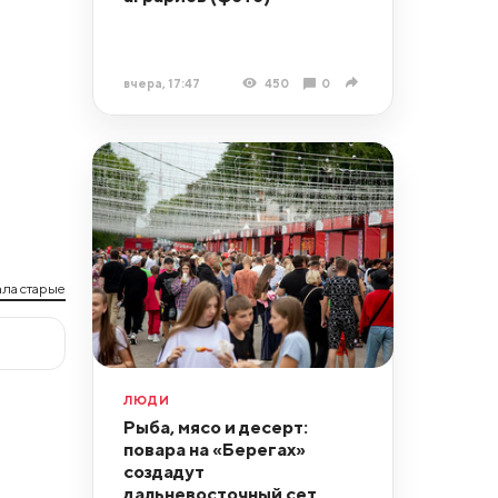
вчера, 17:47
450
0
ла старые
ЛЮДИ
Рыба, мясо и десерт:
повара на «Берегах»
создадут
дальневосточный сет