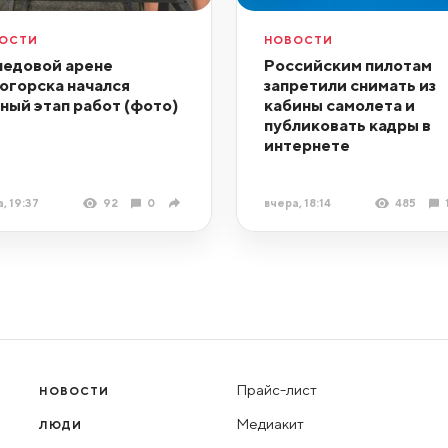
ОСТИ
НОВОСТИ
ледовой арене
Российским пилотам
огорска начался
запретили снимать из
ный этап работ (фото)
кабины самолета и
публиковать кадры в
интернете
, 19:37
92
0
вчера, 18:14
485
Прайс-лист
НОВОСТИ
Медиакит
ЛЮДИ