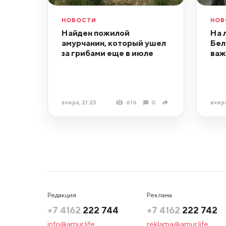
НОВОСТИ
НОВ
Найден пожилой
На 
амурчанин, который ушел
Бел
за грибами еще в июле
важ
вчера, 21:23
616
0
вчера
Редакция
Реклама
+7 4162
222 744
+7 4162
222 742
info@amur.life
reklama@amur.life