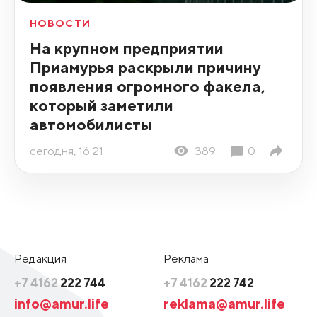
НОВОСТИ
На крупном предприятии
Приамурья раскрыли причину
появления огромного факела,
который заметили
автомобилисты
сегодня, 16:21
389
0
Редакция
Реклама
+7 4162
222 744
+7 4162
222 742
info@amur.life
reklama@amur.life