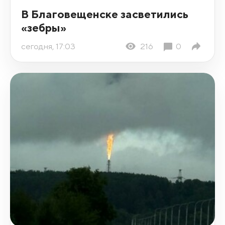
В Благовещенске засветились
«зебры»
сегодня, 17:03
216
0