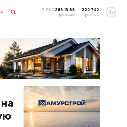
+7 962
285 13 55
222 742
ЛА
редакция
реклама
 на
ую