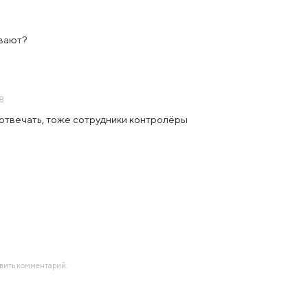
ывают?
08
 отвечать, тоже сотрудники контролёры
авить комментарий.