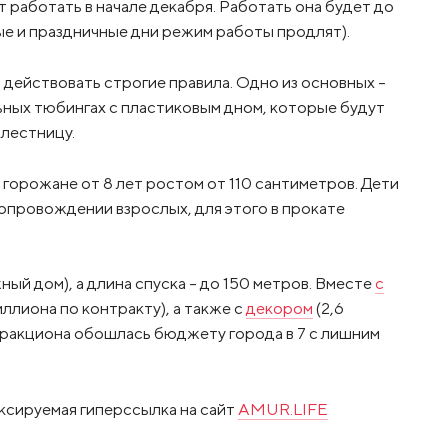
т работать в начале декабря. Работать она будет до
ные и праздничные дни режим работы продлят).
действовать строгие правила. Одно из основных –
ьных тюбингах с пластиковым дном, которые будут
 лестницу.
горожане от 8 лет ростом от 110 сантиметров. Дети
 сопровождении взрослых, для этого в прокате
ый дом), а длина спуска – до 150 метров. Вместе
с
иллиона по контракту), а также с
декором
(2,6
тракциона обошлась бюджету города в 7 с лишним
ксируемая гиперссылка на сайт
AMUR.LIFE