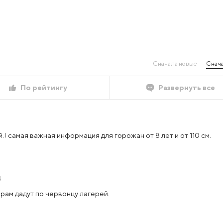
Сначала новые
Снача
По рейтингу
Развернуть все
! самая важная информация для горожан от 8 лет и от 110 см.
4
рам дадут по червонцу лагерей.