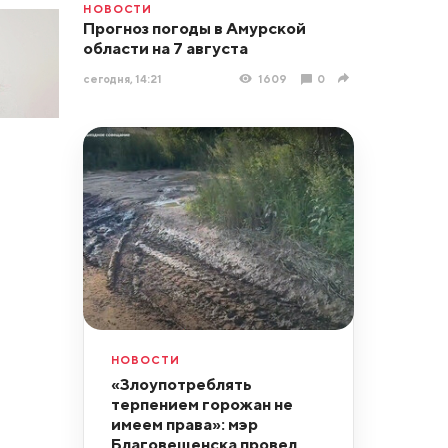
НОВОСТИ
Прогноз погоды в Амурской
области на 7 августа
сегодня, 14:21
1609
0
НОВОСТИ
«Злоупотреблять
терпением горожан не
имеем права»: мэр
Благовещенска провел