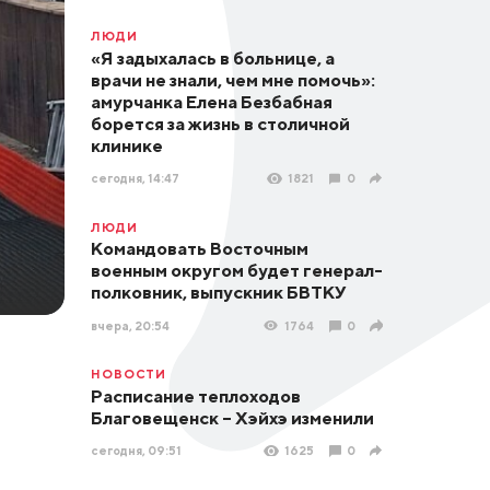
ЛЮДИ
«Я задыхалась в больнице, а
врачи не знали, чем мне помочь»:
амурчанка Елена Безбабная
борется за жизнь в столичной
клинике
сегодня, 14:47
1821
0
ЛЮДИ
Командовать Восточным
военным округом будет генерал-
полковник, выпускник БВТКУ
вчера, 20:54
1764
0
НОВОСТИ
Расписание теплоходов
Благовещенск – Хэйхэ изменили
сегодня, 09:51
1625
0