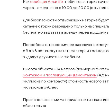
Как
сообщал Amur.life
, тюбинговая горка начне
марта – ежедневно с 10:00 до 20:00 (в выход
Для безопасности отдыхающих на горке будут 
катание с горки разрешено только на специал
бесплатно выдавать в аренду перед входом на
Попробовать новое зимнее развлечение могут 
с 3 до 8 лет смогут кататься с горки только в
выдадут двухместные тюбинги.
Высота объекта – 14 метров (примерно 5-этажн
монтажом и последующим демонтажем
(4,5 м
миллиона по контракту) стоимость нового ат
миллионов рублей.
При использовании материалов активная инде
обязательна.