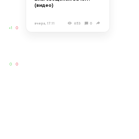
(видео)
вчера, 17:11
653
0
+1
0
0
0