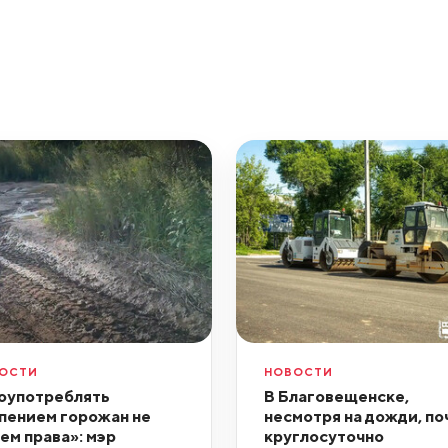
ОСТИ
НОВОСТИ
оупотреблять
В Благовещенске,
пением горожан не
несмотря на дожди, по
ем права»: мэр
круглосуточно