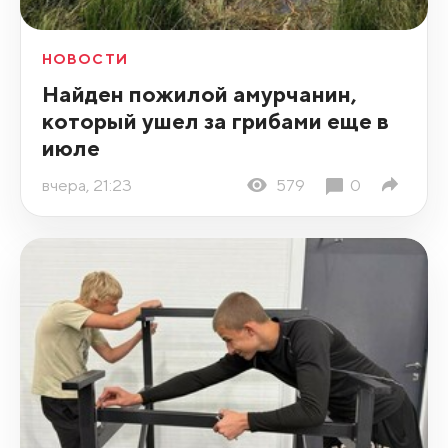
НОВОСТИ
Найден пожилой амурчанин,
который ушел за грибами еще в
июле
вчера, 21:23
579
0