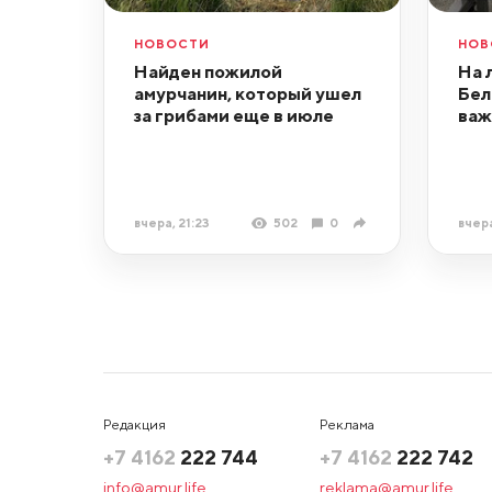
НОВОСТИ
НОВ
Найден пожилой
На 
амурчанин, который ушел
Бел
за грибами еще в июле
важ
вчера, 21:23
502
0
вчера
Редакция
Реклама
+7 4162
222 744
+7 4162
222 742
info@amur.life
reklama@amur.life