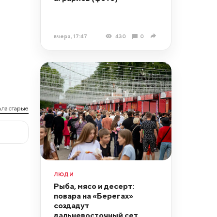
вчера, 17:47
430
0
ла старые
ЛЮДИ
Рыба, мясо и десерт:
повара на «Берегах»
создадут
дальневосточный сет