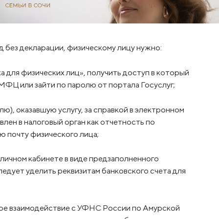
д без декларации, физическому лицу нужно:
 для физических лиц», получить доступ в который
МФЦ или зайти по паролю от портала Госуслуг;
ю), оказавшую услугу, за справкой в электронном
влен в налоговый орган как отчетность по
ую почту физического лица;
личном кабинете в виде предзаполненного
следует уделить реквизитам банковского счета для
ное взаимодействие с УФНС России по Амурской