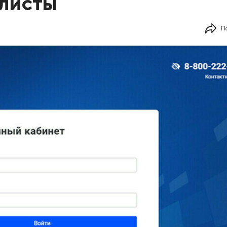
алисты
П