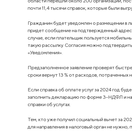
области перешли около 200 организаций, пос
почти 11,4 тысячи справок, которые были выг
Гражданин будет уведомлен о размещении в л
придет сообщение на подтвержденный адрес э
случае, если плательщик пользуется мобильн
такую рассылку. Согласия можно подтвердить
«Уведомления».
Предзаполненное заявление проверят быстрее
сроки вернут 13 % от расходов, потраченных н
Если справка об оплате услуг за 2024 год буд
заполнить декларацию по форме 3-НДФЛ и нап
справки об услугах.
Тем, кто уже получил социальный вычет за 20
для направления в налоговый орган не нужно