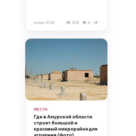
вчера, 21:23
502
0
МЕСТА
Где в Амурской области
строят большой и
красивый микрорайон для
аграриев (фото)