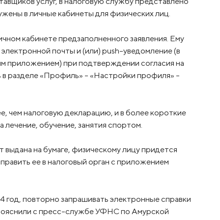
тавщиков услуг, в налоговую службу представлено
ружены в личные кабинеты для физических лиц.
ичном кабинете предзаполненного заявления. Ему
лектронной почты и (или) push-уведомление (в
ым приложением) при подтверждении согласия на
 в разделе «Профиль» – «Настройки профиля» –
, чем налоговую декларацию, и в более короткие
а лечение, обучение, занятия спортом.
ет выдана на бумаге, физическому лицу придется
равить ее в налоговый орган с приложением
24 год, повторно запрашивать электронные справки
, пояснили с пресс-службе УФНС по Амурской