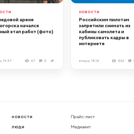
ОСТИ
НОВОСТИ
ледовой арене
Российским пилотам
огорска начался
запретили снимать из
ный этап работ (фото)
кабины самолета и
публиковать кадры в
интернете
, 19:37
67
0
вчера, 18:14
426
Прайс-лист
НОВОСТИ
Медиакит
ЛЮДИ