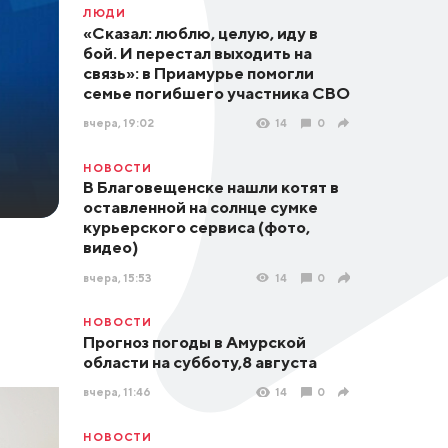
ЛЮДИ
«Сказал: люблю, целую, иду в
бой. И перестал выходить на
связь»: в Приамурье помогли
семье погибшего участника СВО
вчера, 19:02
14
0
НОВОСТИ
В Благовещенске нашли котят в
оставленной на солнце сумке
курьерского сервиса (фото,
видео)
вчера, 15:53
14
0
НОВОСТИ
Прогноз погоды в Амурской
области на субботу,8 августа
вчера, 11:46
14
0
НОВОСТИ