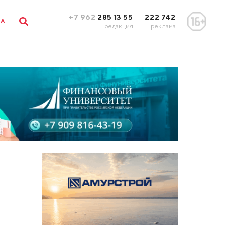
+7 962
285 13 55
222 742
ЛА
редакция
реклама
и