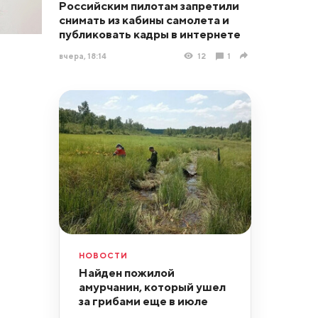
Российским пилотам запретили
снимать из кабины самолета и
публиковать кадры в интернете
вчера, 18:14
12
1
НОВОСТИ
Найден пожилой
амурчанин, который ушел
за грибами еще в июле