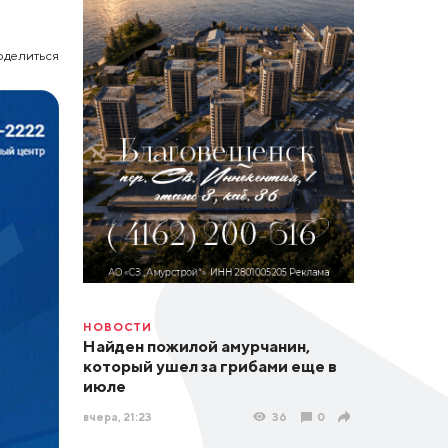
оделиться
НОВОСТИ
Найден пожилой амурчанин,
который ушел за грибами еще в
июле
вчера, 21:23
36
0