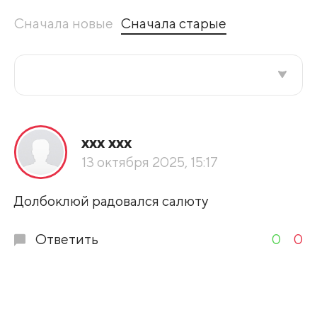
Сначала новые
Сначала старые
Все подряд
ххх ххх
По рейтингу
13 октября 2025, 15:17
Развернуть все
Долбоклюй радовался салюту
Ответить
0
0