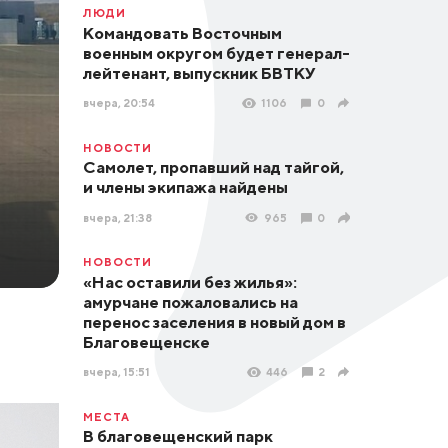
ЛЮДИ
Командовать Восточным
военным округом будет генерал-
лейтенант, выпускник БВТКУ
вчера, 20:54
1106
0
НОВОСТИ
Самолет, пропавший над тайгой,
и члены экипажа найдены
вчера, 21:38
965
0
НОВОСТИ
«Нас оставили без жилья»:
амурчане пожаловались на
перенос заселения в новый дом в
Благовещенске
вчера, 15:51
446
2
МЕСТА
В благовещенский парк