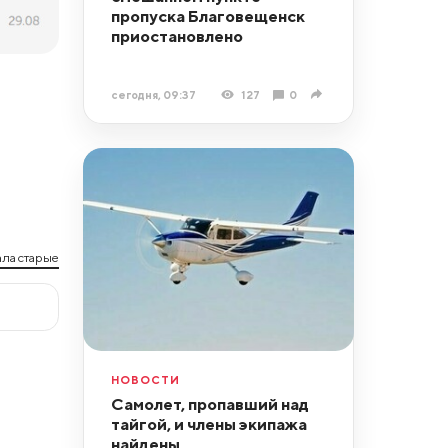
пропуска Благовещенск
приостановлено
сегодня, 09:37
127
0
ла старые
НОВОСТИ
Самолет, пропавший над
тайгой, и члены экипажа
найдены