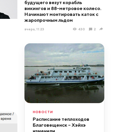
будущего везут корабль
викингов и 88-метровое колесо.
Начинают монтировать каток с
жаропрочным льдом
вчера, 11:23
430
2
НОВОСТИ
Расписание теплоходов
Благовещенск – Хэйхэ
изменили