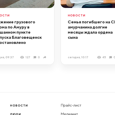
ОСТИ
НОВОСТИ
жение грузового
Семья погибшего на 
ома по Амуру в
амурчанина долгие
шанном пункте
месяцы ждала ордена
пуска Благовещенск
сына
остановлено
ня, 09:37
127
0
сегодня, 10:17
45
Прайс-лист
НОВОСТИ
Медиакит
ЛЮДИ