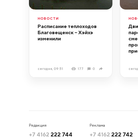
НОВОСТИ
НОВ
Расписание теплоходов
Дви
Благовещенск – Хэйхэ
пар
изменили
сме
про
при
сегодня, 09:51
177
0
сегод
Редакция
Реклама
+7 4162
222 744
+7 4162
222 742