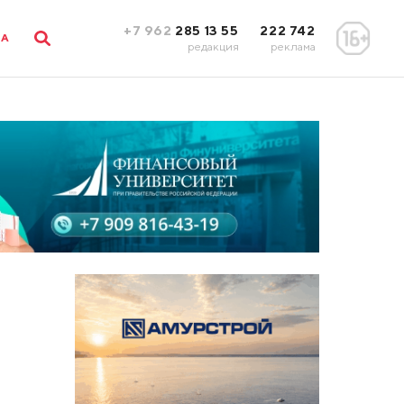
+7 962
285 13 55
222 742
ЛА
редакция
реклама