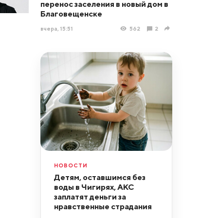
перенос заселения в новый дом в
Благовещенске
вчера, 15:51
562
2
НОВОСТИ
Детям, оставшимся без
воды в Чигирях, АКС
заплатят деньги за
нравственные страдания