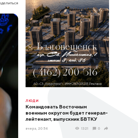
оделиться
ЛЮДИ
Командовать Восточным
военным округом будет генерал-
лейтенант, выпускник БВТКУ
вчера, 20:54
1321
0