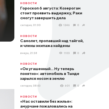
НОВОСТИ
Гороскоп 6 августа: Козерогам
стоит проявить выдержку, Раки
смогут завершить дела
сегодня, 01:00
1246
0
НОВОСТИ
Самолет, пропавший над тайгой,
и члены экипажа найдены
вчера, 21:38
1103
0
НОВОСТИ
«Он угашенный... Ну теперь
понятно»: автомобиль в Тынде
зарылся носом в землю
сегодня, 08:43
601
0
НОВОСТИ
«Нас оставили без жилья»:
амурчане пожаловались на