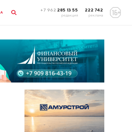
+7 962
285 13 55
222 742
ЛА
редакция
реклама