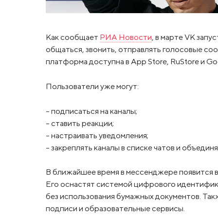
Как сообщает
РИА Новости
, в марте VK зап
общаться, звонить, отправлять голосовые со
платформа доступна в App Store, RuStore и Goo
Пользователи уже могут:
– подписаться на каналы;
– ставить реакции;
– настраивать уведомления;
– закреплять каналы в списке чатов и объединят
В ближайшее время в мессенджере появится в
Его оснастят системой цифрового идентифик
без использования бумажных документов. Та
подписи и образовательные сервисы.​