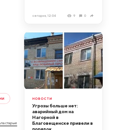
сегодня, 12:04
9
0
НОВОСТИ
ИИ
Угрозы больше нет:
аварийный дом на
Нагорной в
Благовещенске привели в
ла старые
порядок