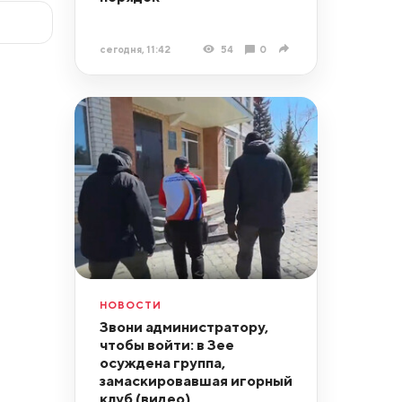
сегодня, 11:42
54
0
НОВОСТИ
Звони администратору,
чтобы войти: в Зее
осуждена группа,
замаскировавшая игорный
клуб (видео)