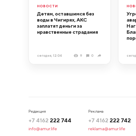
НОВОСТИ
НОВ
Детям, оставшимся без
Угр
воды в Чигирях, АКС
ава
заплатят деньги за
Наг
нравственные страдания
Бла
пор
сегодня, 12:04
9
0
сегод
Редакция
Реклама
+7 4162
222 744
+7 4162
222 742
info@amur.life
reklama@amur.life