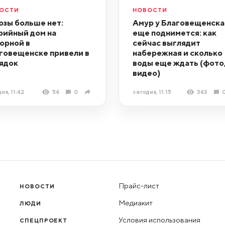
ОСТИ
НОВОСТИ
озы больше нет:
Амур у Благовещенска
рийный дом на
еще поднимется: как
орной в
сейчас выглядит
говещенске привели в
набережная и сколько
ядок
воды еще ждать (фото
видео)
ня, 11:42
54
0
сегодня, 11:15
343
Прайс-лист
НОВОСТИ
Медиакит
ЛЮДИ
Условия использования
СПЕЦПРОЕКТ