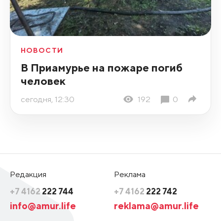
НОВОСТИ
В Приамурье на пожаре погиб
человек
сегодня, 12:30
192
0
Редакция
Реклама
+7 4162
222 744
+7 4162
222 742
info@amur.life
reklama@amur.life