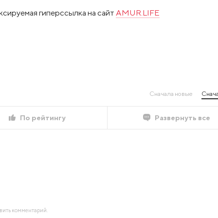
ксируемая гиперссылка на сайт
AMUR.LIFE
Сначала новые
Снача
По рейтингу
Развернуть все
авить комментарий.