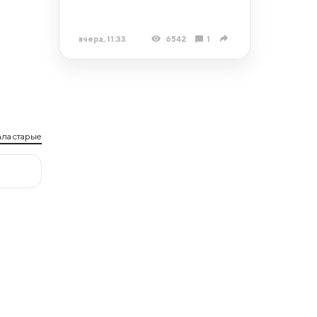
вчера, 11:33
6542
1
ла старые