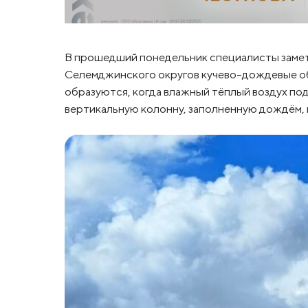
В прошедший понедельник специалисты замет
Селемджинского округов кучево-дождевые об
образуются, когда влажный тёплый воздух под
вертикальную колонну, заполненную дождём, г