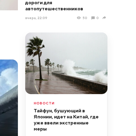
дороги для
автопутешественников
вчера, 22:09
50
0
НОВОСТИ
Тайфун, бушующий в
Японии, идет на Китай, где
уже ввели экстренные
меры