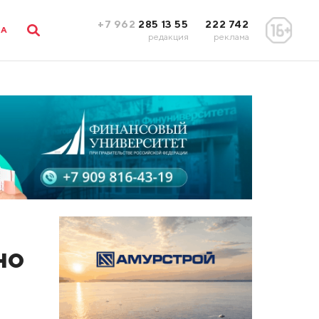
+7 962
285 13 55
222 742
ЛА
редакция
реклама
но