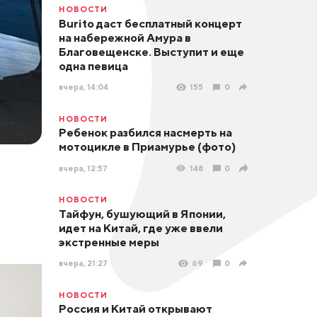
НОВОСТИ
Burito даст бесплатный концерт
на набережной Амура в
Благовещенске. Выступит и еще
одна певица
вчера, 14:04
155
0
НОВОСТИ
Ребенок разбился насмерть на
мотоцикле в Приамурье (фото)
вчера, 12:57
148
0
НОВОСТИ
Тайфун, бушующий в Японии,
идет на Китай, где уже ввели
экстренные меры
вчера, 21:27
69
0
НОВОСТИ
Россия и Китай открывают