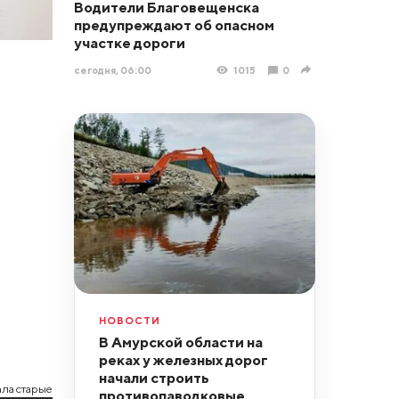
Водители Благовещенска
предупреждают об опасном
участке дороги
сегодня, 06:00
1015
0
НОВОСТИ
В Амурской области на
реках у железных дорог
начали строить
ла старые
противопаводковые