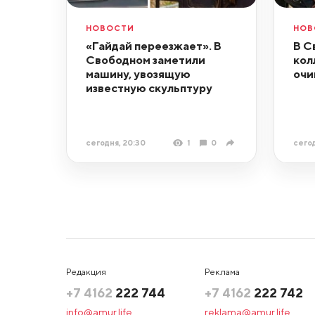
НОВОСТИ
НОВ
«Гайдай переезжает». В
В С
Свободном заметили
кол
машину, увозящую
очи
известную скульптуру
сегодня, 20:30
1
0
сегод
Редакция
Реклама
+7 4162
222 744
+7 4162
222 742
info@amur.life
reklama@amur.life