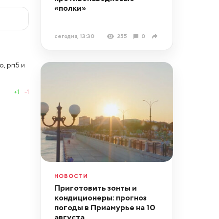
«полки»
сегодня, 13:30
255
0
, рп5 и
+1
-1
НОВОСТИ
Приготовить зонты и
кондиционеры: прогноз
погоды в Приамурье на 10
августа