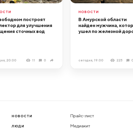
ОСТИ
НОВОСТИ
вободном построят
В Амурской области
лектор для улучшения
найден мужчина, кото
щения сточных вод
ушел по железной дор
ня, 20:00
11
0
сегодня, 19:00
225
Прайс-лист
НОВОСТИ
Медиакит
ЛЮДИ