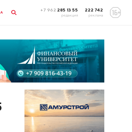
+7 962
285 13 55
222 742
ЛА
редакция
реклама
5