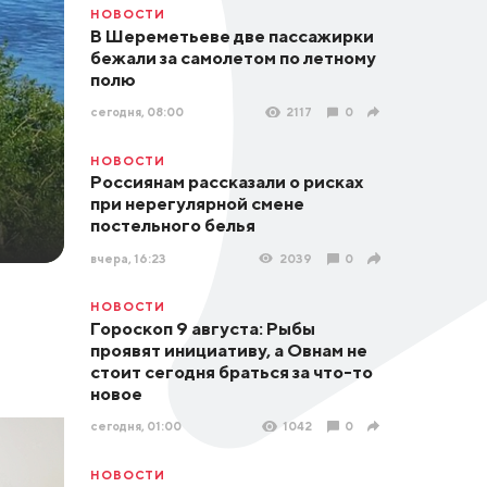
НОВОСТИ
В Шереметьеве две пассажирки
бежали за самолетом по летному
полю
сегодня, 08:00
2117
0
НОВОСТИ
Россиянам рассказали о рисках
при нерегулярной смене
постельного белья
вчера, 16:23
2039
0
НОВОСТИ
Гороскоп 9 августа: Рыбы
проявят инициативу, а Овнам не
стоит сегодня браться за что-то
новое
сегодня, 01:00
1042
0
НОВОСТИ