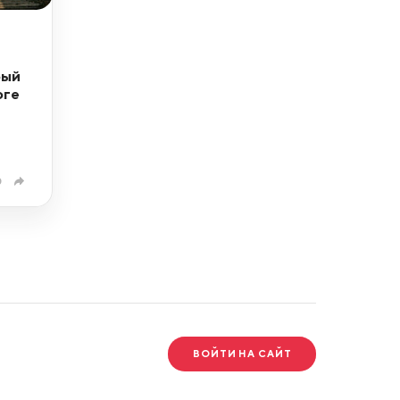
рый
оге
0
ВОЙТИ НА САЙТ