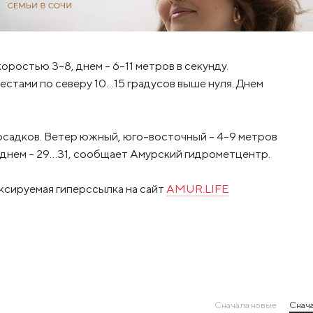
ростью 3-8, днем – 6-11 метров в секунду.
естами по северу 10…15 градусов выше нуля. Днем
осадков. Ветер южный, юго-восточный – 4-9 метров
8, днем – 29…31, сообщает Амурский гидрометцентр.
ксируемая гиперссылка на сайт
AMUR.LIFE
Сначала новые
Снача