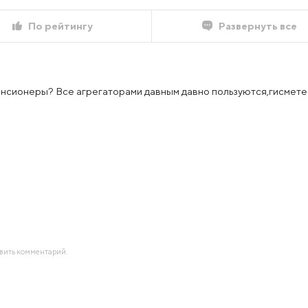
По рейтингу
Развернуть все
енсионеры? Все агрегаторами давным давно пользуются,гисметео
авить комментарий.