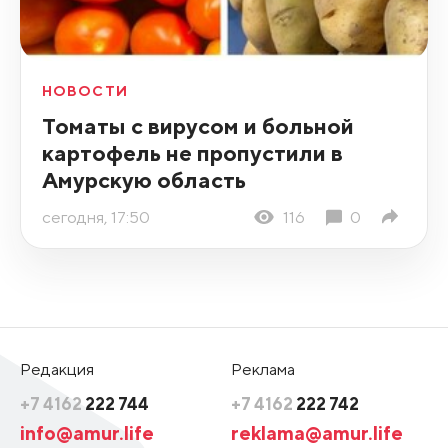
НОВОСТИ
Томаты с вирусом и больной
картофель не пропустили в
Амурскую область
сегодня, 17:50
116
0
Редакция
Реклама
+7 4162
222 744
+7 4162
222 742
info@amur.life
reklama@amur.life