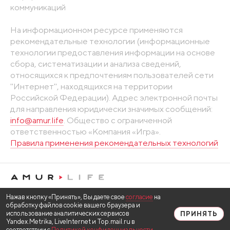
коммуникаций
На информационном ресурсе применяются
рекомендательные технологии (информационные
технологии предоставления информации на основе
сбора, систематизации и анализа сведений,
относящихся к предпочтениям пользователей сети
"Интернет", находящихся на территории
Российской Федерации). Адрес электронной почты
для направления юридически значимых сообщений:
info@amur.life
. Общество с ограниченной
ответственностью «Компания «Игра».
Правила применения рекомендательных технологий
Нажав кнопку «Принять», Вы даете свое
согласие
на
обработку файлов cookie вашего браузера и
использование аналитических сервисов
ПРИНЯТЬ
Yandex.Metrika, LiveInternet и Top.mail.ru в
соответствии с
Политикой конфиденциальности
.