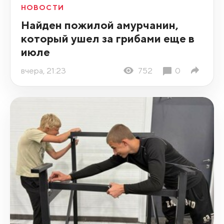
НОВОСТИ
Найден пожилой амурчанин,
который ушел за грибами еще в
июле
вчера, 21:23
752
0