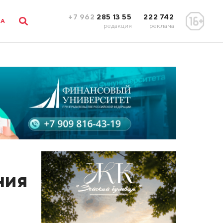
+7 962
285 13 55
222 742
ЛА
редакция
реклама
ния