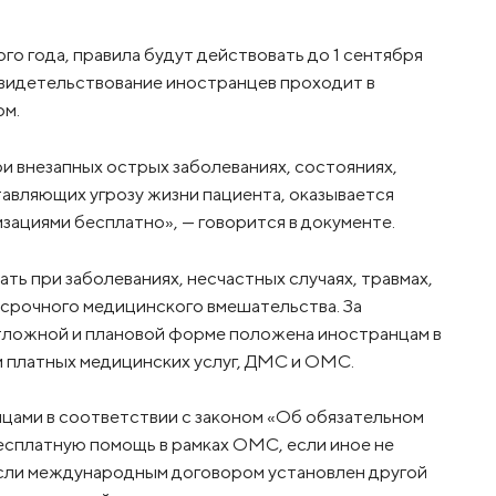
ого года, правила будут действовать до 1 сентября
освидетельствование иностранцев проходит в
ом.
 внезапных острых заболеваниях, состояниях,
авляющих угрозу жизни пациента, оказывается
ациями бесплатно», — говорится в документе.
ть при заболеваниях, несчастных случаях, травмах,
 срочного медицинского вмешательства. За
тложной и плановой форме положена иностранцам в
 платных медицинских услуг, ДМС и ОМС.
цами в соответствии с законом «Об обязательном
есплатную помощь в рамках ОМС, если иное не
сли международным договором установлен другой