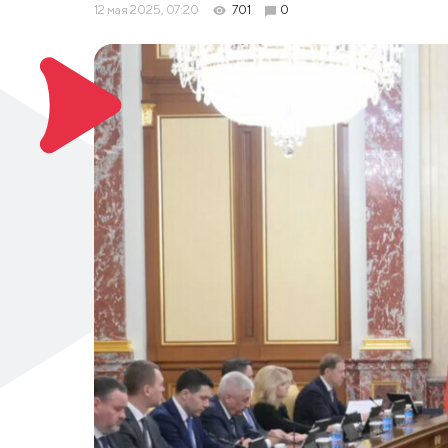
12 мая 2025, 07:20
701
0