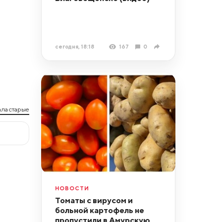
сегодня, 18:18
167
0
ла старые
НОВОСТИ
Томаты с вирусом и
больной картофель не
пропустили в Амурскую