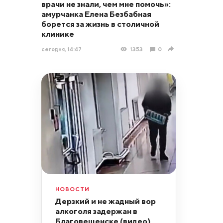
врачи не знали, чем мне помочь»:
амурчанка Елена Безбабная
борется за жизнь в столичной
клинике
сегодня, 14:47
1353
0
НОВОСТИ
Дерзкий и не жадный вор
алкоголя задержан в
Благовещенске (видео)