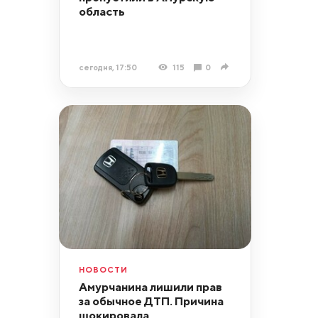
область
сегодня, 17:50
115
0
НОВОСТИ
Амурчанина лишили прав
за обычное ДТП. Причина
шокировала