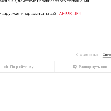
жданам, действуют правила этого соглашения.
ксируемая гиперссылка на сайт
AMUR.LIFE
Сначала новые
Снача
По рейтингу
Развернуть все