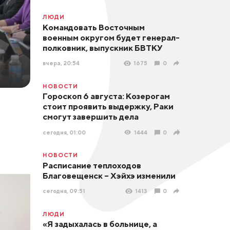
ЛЮДИ
Командовать Восточным
военным округом будет генерал-
полковник, выпускник БВТКУ
вчера, 20:54
1675
0
НОВОСТИ
Гороскоп 6 августа: Козерогам
стоит проявить выдержку, Раки
смогут завершить дела
сегодня, 01:00
1444
0
НОВОСТИ
Расписание теплоходов
Благовещенск – Хэйхэ изменили
сегодня, 09:51
1413
0
ЛЮДИ
«Я задыхалась в больнице, а