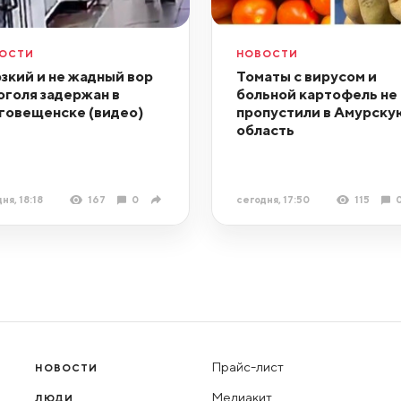
ОСТИ
НОВОСТИ
зкий и не жадный вор
Томаты с вирусом и
оголя задержан в
больной картофель не
говещенске (видео)
пропустили в Амурску
область
ня, 18:18
167
0
сегодня, 17:50
115
Прайс-лист
НОВОСТИ
Медиакит
ЛЮДИ