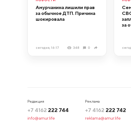
Амурчанина лишили прав
Сем
за обычное ДТП. Причина
СВО
шокировала
зап
за 
сегодня, 16:17
348
0
сегод
Редакция
Реклама
+7 4162
222 744
+7 4162
222 742
info@amur.life
reklama@amur.life