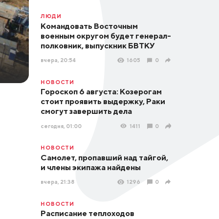
ЛЮДИ
Командовать Восточным
военным округом будет генерал-
полковник, выпускник БВТКУ
вчера, 20:54
1605
0
НОВОСТИ
Гороскоп 6 августа: Козерогам
стоит проявить выдержку, Раки
смогут завершить дела
сегодня, 01:00
1411
0
НОВОСТИ
Самолет, пропавший над тайгой,
и члены экипажа найдены
вчера, 21:38
1296
0
НОВОСТИ
Расписание теплоходов