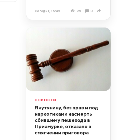
сегодня, 16:45
25
0
НОВОСТИ
Якутянину, без прав и под
наркотиками насмерть
сбившему пешехода в
Приамурье, отказано в
смягчении приговора