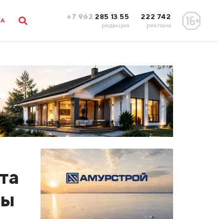
+7 962
285 13 55
222 742
ЛА
редакция
реклама
та
ды