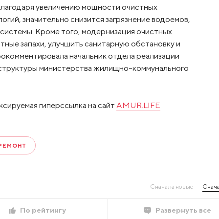
. Благодаря увеличению мощности очистных
гий, значительно снизится загрязнение водоемов,
системы. Кроме того, модернизация очистных
ные запахи, улучшить санитарную обстановку и
рокомментировала начальник отдела реализации
структуры министерства жилищно-коммунального
ксируемая гиперссылка на сайт
AMUR.LIFE
РЕМОНТ
Сначала новые
Снача
По рейтингу
Развернуть все