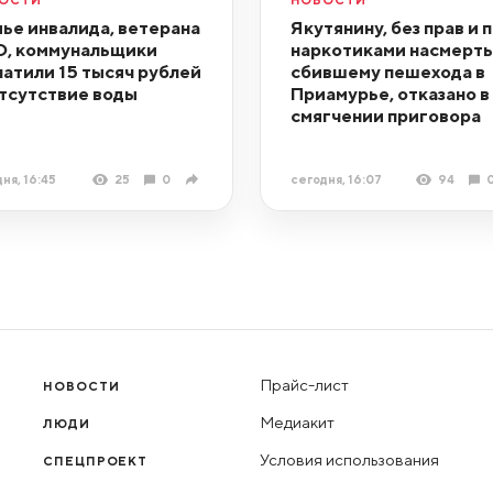
ье инвалида, ветерана
Якутянину, без прав и 
, коммунальщики
наркотиками насмерть
латили 15 тысяч рублей
сбившему пешехода в
отсутствие воды
Приамурье, отказано в
смягчении приговора
ня, 16:45
25
0
сегодня, 16:07
94
Прайс-лист
НОВОСТИ
Медиакит
ЛЮДИ
Условия использования
СПЕЦПРОЕКТ