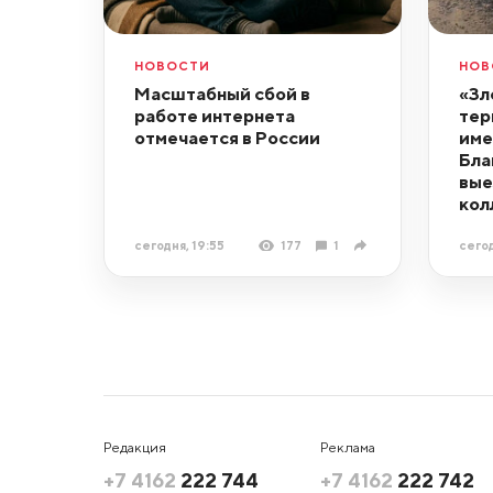
НОВОСТИ
НОВ
Масштабный сбой в
«Зл
работе интернета
тер
отмечается в России
име
Бла
вые
кол
сегодня, 19:55
177
1
сегод
Редакция
Реклама
+7 4162
222 744
+7 4162
222 742