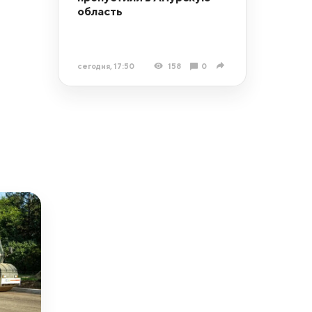
область
сегодня, 17:50
158
0