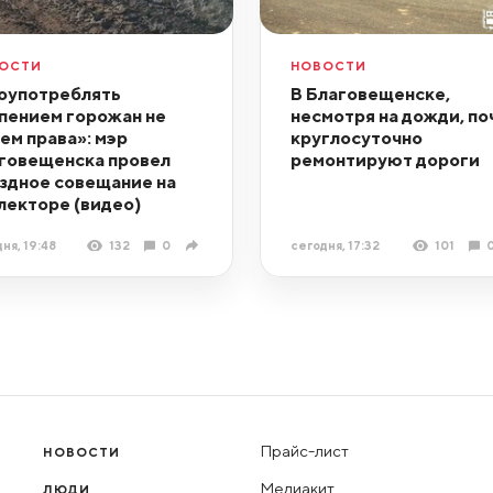
ОСТИ
НОВОСТИ
оупотреблять
В Благовещенске,
пением горожан не
несмотря на дожди, по
ем права»: мэр
круглосуточно
говещенска провел
ремонтируют дороги
здное совещание на
лекторе (видео)
ня, 19:48
132
0
сегодня, 17:32
101
Прайс-лист
НОВОСТИ
Медиакит
ЛЮДИ