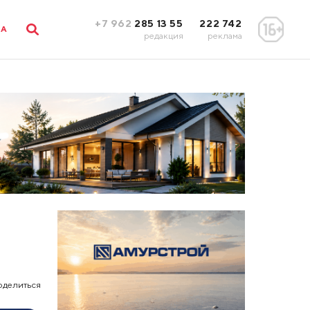
+7 962
285 13 55
222 742
ЛА
редакция
реклама
оделиться