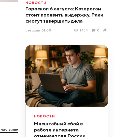
НОВОСТИ
Гороскоп 6 августа: Козерогам
стоит проявить выдержку, Раки
смогут завершить дела
сегодня, 01:00
1454
0
НОВОСТИ
Масштабный сбой в
работе интернета
ла старые
отмечается в России