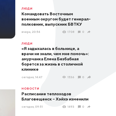
ЛЮДИ
Командовать Восточным
военным округом будет генерал-
полковник, выпускник БВТКУ
вчера, 20:54
1708
0
ЛЮДИ
«Я задыхалась в больнице, а
врачи не знали, чем мне помочь»:
амурчанка Елена Безбабная
борется за жизнь в столичной
клинике
сегодня, 14:47
1536
0
НОВОСТИ
Расписание теплоходов
Благовещенск – Хэйхэ изменили
сегодня, 09:51
1493
0