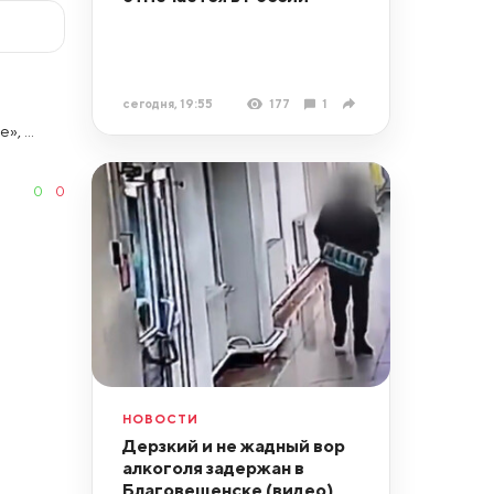
сегодня, 19:55
177
1
, ...
0
0
НОВОСТИ
Дерзкий и не жадный вор
алкоголя задержан в
Благовещенске (видео)