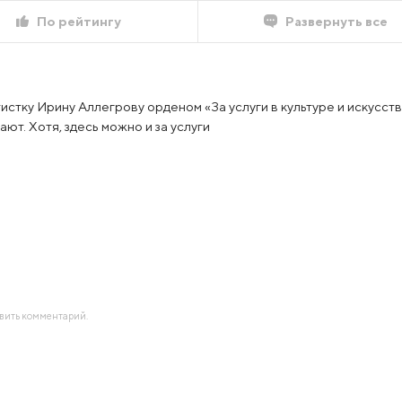
По рейтингу
Развернуть все
тку Ирину Аллегрову орденом «За услуги в культуре и искусстве»
дают. Хотя, здесь можно и за услуги
авить комментарий.