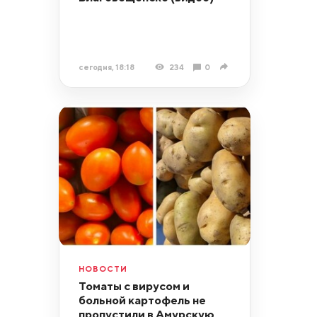
сегодня, 18:18
234
0
НОВОСТИ
Томаты с вирусом и
больной картофель не
пропустили в Амурскую