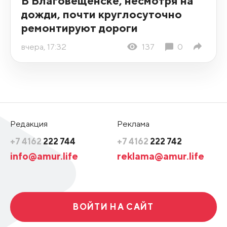
В Благовещенске, несмотря на
дожди, почти круглосуточно
ремонтируют дороги
вчера, 17:32
137
0
Редакция
Реклама
+7 4162
222 744
+7 4162
222 742
info@amur.life
reklama@amur.life
ВОЙТИ НА САЙТ