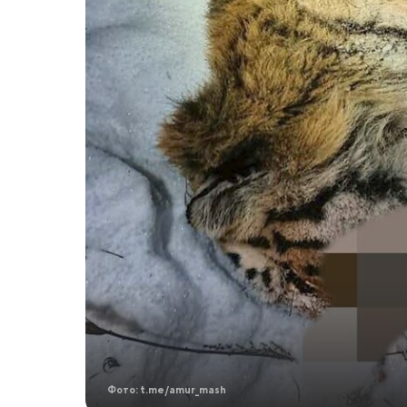
Фото: t.me/amur_mash