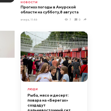
НОВОСТИ
Прогноз погоды в Амурской
области на субботу,8 августа
вчера, 11:46
7
0
ЛЮДИ
Рыба, мясо и десерт:
повара на «Берегах»
создадут
дальневосточный сет