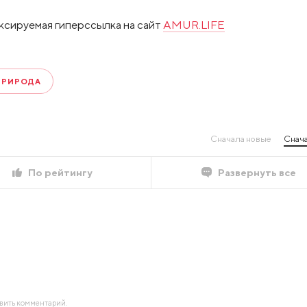
ксируемая гиперссылка на сайт
AMUR.LIFE
ПРИРОДА
Сначала новые
Снача
По рейтингу
Развернуть все
авить комментарий.