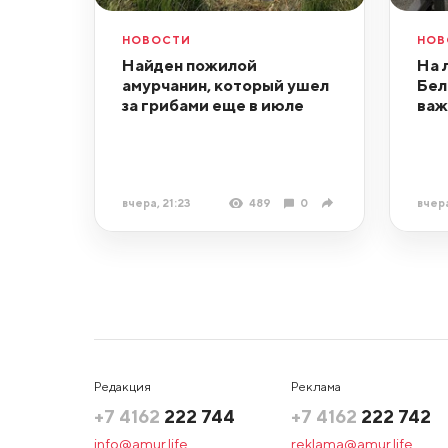
НОВОСТИ
НОВ
Найден пожилой
На 
амурчанин, который ушел
Бел
за грибами еще в июле
важ
вчера, 21:23
489
0
вчера
Редакция
Реклама
+7 4162
222 744
+7 4162
222 742
info@amur.life
reklama@amur.life