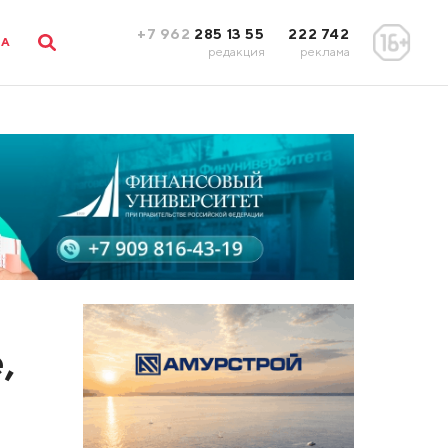
+7 962
285 13 55
222 742
ЛА
редакция
реклама
,