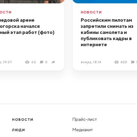
ОСТИ
НОВОСТИ
ледовой арене
Российским пилотам
огорска начался
запретили снимать из
ный этап работ (фото)
кабины самолета и
публиковать кадры в
интернете
, 19:37
66
0
вчера, 18:14
420
Прайс-лист
НОВОСТИ
Медиакит
ЛЮДИ