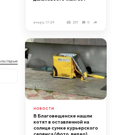
вчера, 17:29
251
0
ла старые
НОВОСТИ
В Благовещенске нашли
котят в оставленной на
солнце сумке курьерского
сервиса (фото, видео)