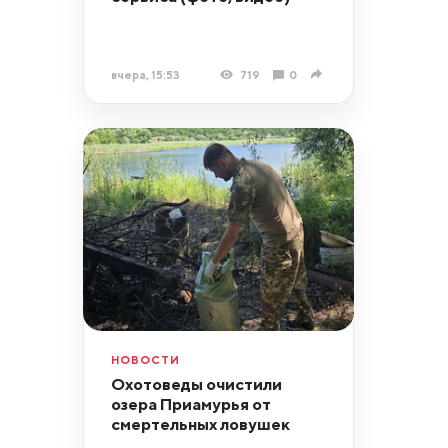
вчера, 15:53
719
0
НОВОСТИ
Охотоведы очистили
озера Приамурья от
смертельных ловушек