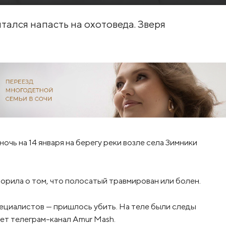
тался напасть на охотоведа. Зверя
 ночь на 14 января на берегу реки возле села Зимники
оворила о том, что полосатый травмирован или болен.
специалистов — пришлось убить. На теле были следы
ает телеграм-канал Amur Mash.