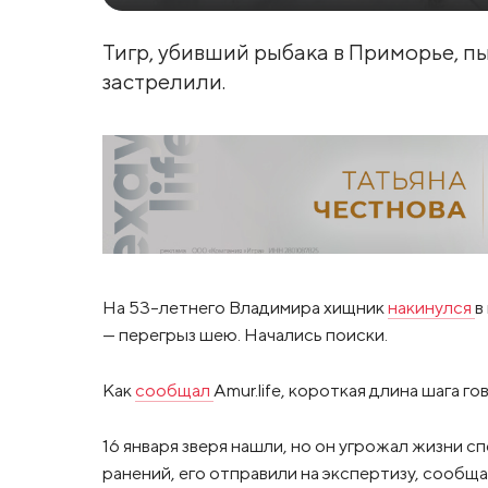
Тигр, убивший рыбака в Приморье, пы
застрелили.
На 53-летнего Владимира хищник
накинулся
в
— перегрыз шею. Начались поиски.
Как
сообщал
Amur.life, короткая длина шага г
16 января зверя нашли, но он угрожал жизни 
ранений, его отправили на экспертизу, сообщ