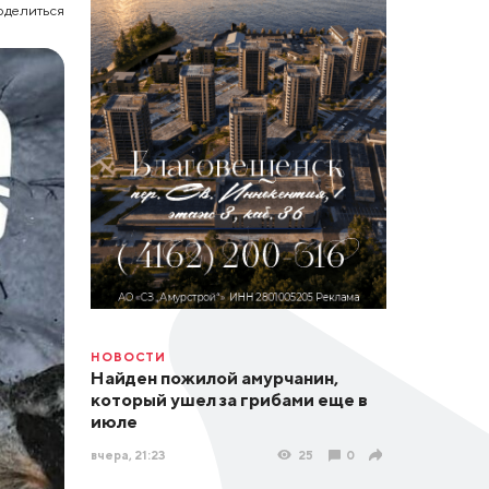
оделиться
НОВОСТИ
Найден пожилой амурчанин,
который ушел за грибами еще в
июле
вчера, 21:23
25
0