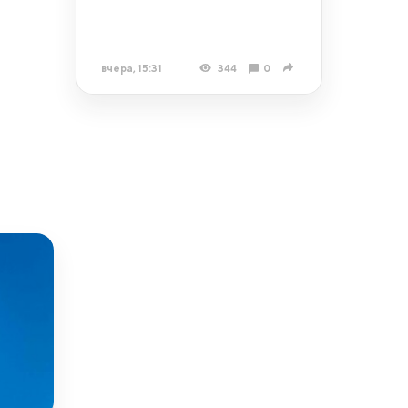
вчера, 15:31
344
0