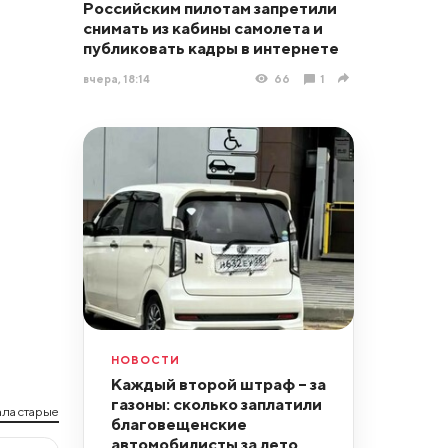
Российским пилотам запретили
снимать из кабины самолета и
публиковать кадры в интернете
вчера, 18:14
66
1
НОВОСТИ
Каждый второй штраф – за
газоны: сколько заплатили
ла старые
благовещенские
автомобилисты за лето