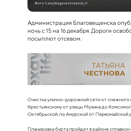
Фото: t.me/blagoveshchensk_rf
Администрация Благовещенска опубл
ночь с 15 на 16 декабря. Дороги освоб
посыплют отсевом.
Очистка улично-дорожной сети от снежного н
Крестьянскому от улицы Мухина до Комсомоль
Октябрьской; по Амурской от Первомайской 
Планировка бурта пройдет в районе сплавконт