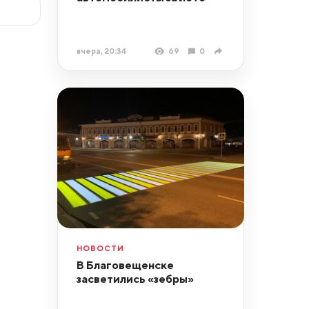
вчера, 20:34
69
0
НОВОСТИ
В Благовещенске
засветились «зебры»