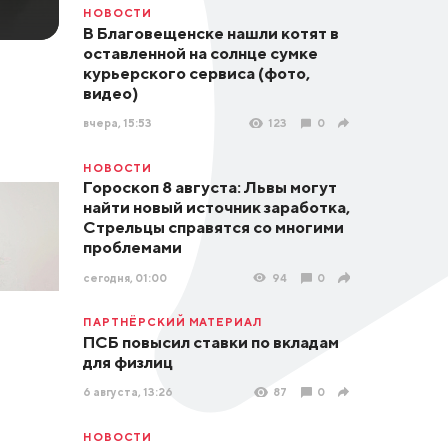
НОВОСТИ
В Благовещенске нашли котят в
оставленной на солнце сумке
курьерского сервиса (фото,
видео)
вчера, 15:53
123
0
НОВОСТИ
Гороскоп 8 августа: Львы могут
найти новый источник заработка,
Стрельцы справятся со многими
проблемами
сегодня, 01:00
94
0
ПАРТНЁРСКИЙ МАТЕРИАЛ
ПСБ повысил ставки по вкладам
для физлиц
6 августа, 13:26
87
0
НОВОСТИ