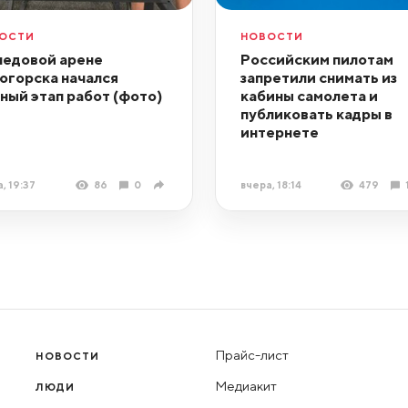
ОСТИ
НОВОСТИ
ледовой арене
Российским пилотам
огорска начался
запретили снимать из
ный этап работ (фото)
кабины самолета и
публиковать кадры в
интернете
, 19:37
86
0
вчера, 18:14
479
Прайс-лист
НОВОСТИ
Медиакит
ЛЮДИ