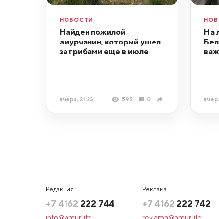
НОВОСТИ
НОВ
Найден пожилой
На 
амурчанин, который ушел
Бел
за грибами еще в июле
важ
вчера, 21:23
595
0
вчера
Редакция
Реклама
+7 4162
222 744
+7 4162
222 742
info@amur.life
reklama@amur.life