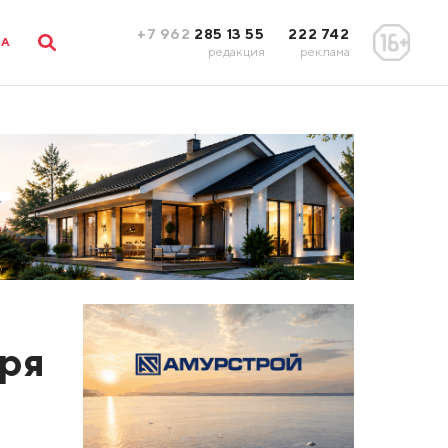
+7 962
285 13 55
222 742
ЛА
редакция
реклама
бря