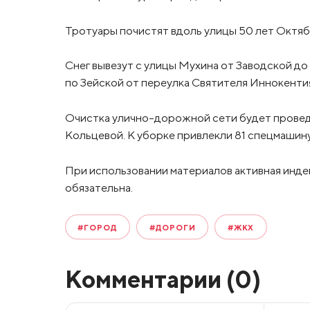
Тротуары почистят вдоль улицы 50 лет Октяб
Снег вывезут с улицы Мухина от Заводской д
по Зейской от переулка Святителя Иннокентия
Очистка улично-дорожной сети будет проведе
Кольцевой. К уборке привлекли 81 спецмашину
При использовании материалов активная инде
обязательна.
#ГОРОД
#ДОРОГИ
#ЖКХ
Комментарии (
0
)