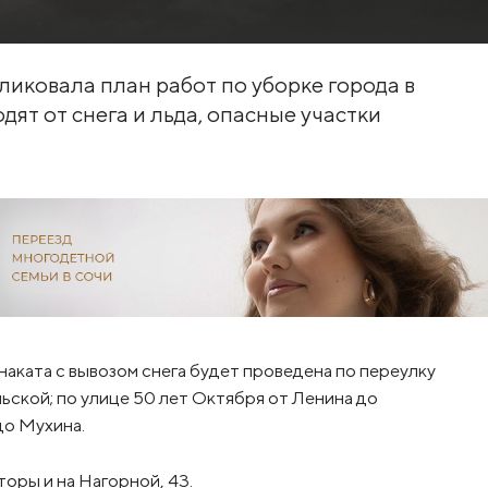
иковала план работ по уборке города в
одят от снега и льда, опасные участки
аката с вывозом снега будет проведена по переулку
ской; по улице 50 лет Октября от Ленина до
до Мухина.
оры и на Нагорной, 43.