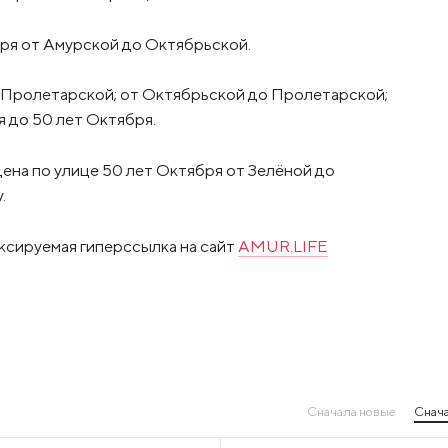
ря от Амурской до Октябрьской.
о Пролетарской; от Октябрьской до Пролетарской;
 до 50 лет Октября.
на по улице 50 лет Октября от Зелёной до
.
ксируемая гиперссылка на сайт
AMUR.LIFE
Сначала новые
Снача