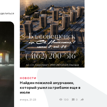
оделиться
НОВОСТИ
Найден пожилой амурчанин,
который ушел за грибами еще в
июле
вчера, 21:23
130
0