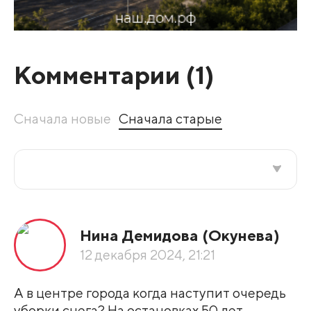
Комментарии (
1
)
Сначала новые
Сначала старые
Все подряд
Нина Демидова (Окунева)
По рейтингу
12 декабря 2024, 21:21
Развернуть все
А в центре города когда наступит очередь
уборки снега? На остановках 50 лет