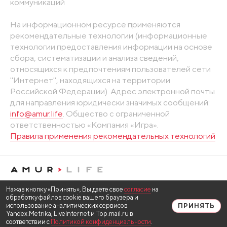
коммуникаций
На информационном ресурсе применяются
рекомендательные технологии (информационные
технологии предоставления информации на основе
сбора, систематизации и анализа сведений,
относящихся к предпочтениям пользователей сети
"Интернет", находящихся на территории
Российской Федерации). Адрес электронной почты
для направления юридически значимых сообщений:
info@amur.life
. Общество с ограниченной
ответственностью «Компания «Игра».
Правила применения рекомендательных технологий
Нажав кнопку «Принять», Вы даете свое
согласие
на
обработку файлов cookie вашего браузера и
использование аналитических сервисов
ПРИНЯТЬ
Yandex.Metrika, LiveInternet и Top.mail.ru в
соответствии с
Политикой конфиденциальности
.