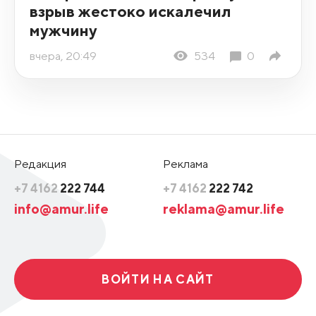
взрыв жестоко искалечил
мужчину
вчера, 20:49
534
0
Редакция
Реклама
+7 4162
222 744
+7 4162
222 742
info@amur.life
reklama@amur.life
ВОЙТИ НА САЙТ