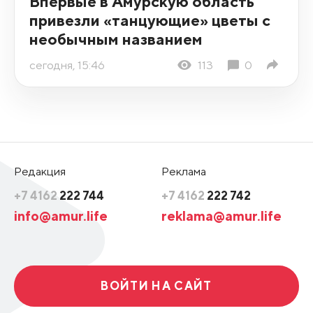
Впервые в Амурскую область
привезли «танцующие» цветы с
необычным названием
сегодня, 15:46
113
0
Редакция
Реклама
+7 4162
222 744
+7 4162
222 742
info@amur.life
reklama@amur.life
ВОЙТИ НА САЙТ