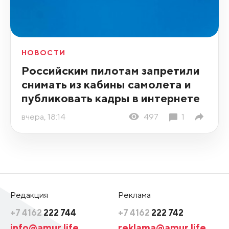
НОВОСТИ
Российским пилотам запретили
снимать из кабины самолета и
публиковать кадры в интернете
вчера, 18:14
497
1
Редакция
Реклама
+7 4162
222 744
+7 4162
222 742
info@amur.life
reklama@amur.life