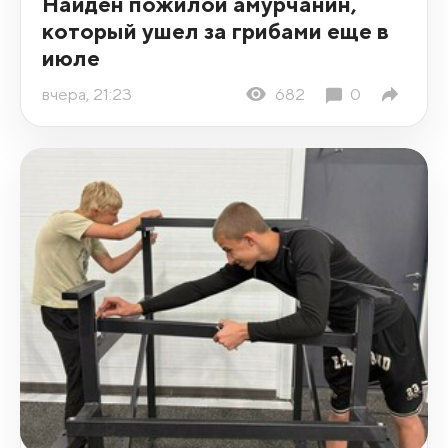
Найден пожилой амурчанин,
который ушел за грибами еще в
июле
вчера, 21:23
682
0