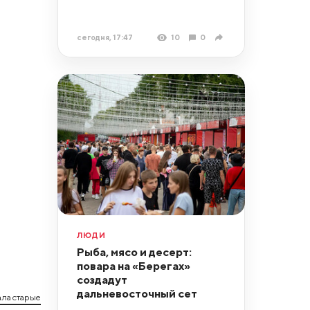
сегодня, 17:47
10
0
ЛЮДИ
Рыба, мясо и десерт:
повара на «Берегах»
создадут
дальневосточный сет
ла старые