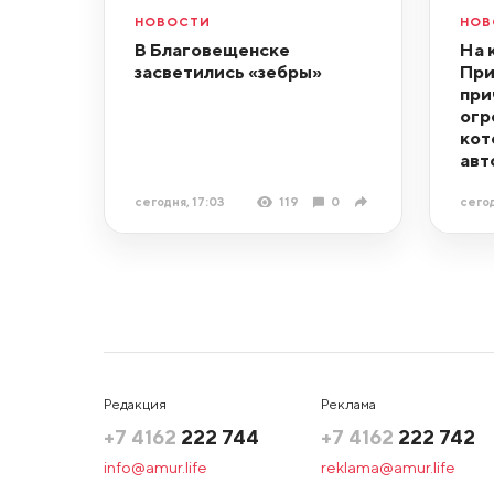
НОВОСТИ
НОВ
В Благовещенске
На 
засветились «зебры»
При
при
огр
кот
авт
сегодня, 17:03
119
0
сегод
Редакция
Реклама
+7 4162
222 744
+7 4162
222 742
info@amur.life
reklama@amur.life