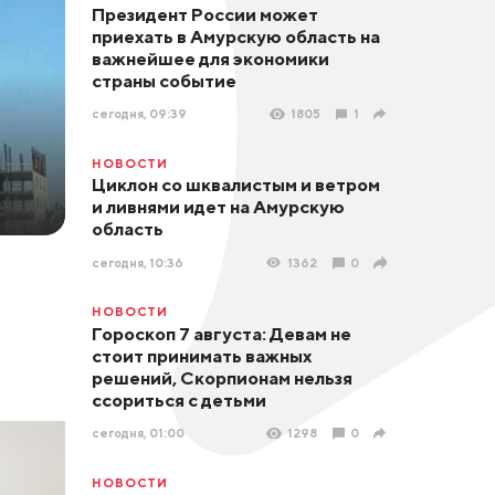
Президент России может
приехать в Амурскую область на
важнейшее для экономики
страны событие
сегодня, 09:39
1805
1
НОВОСТИ
Циклон со шквалистым и ветром
и ливнями идет на Амурскую
область
сегодня, 10:36
1362
0
НОВОСТИ
Гороскоп 7 августа: Девам не
стоит принимать важных
решений, Скорпионам нельзя
ссориться с детьми
сегодня, 01:00
1298
0
НОВОСТИ