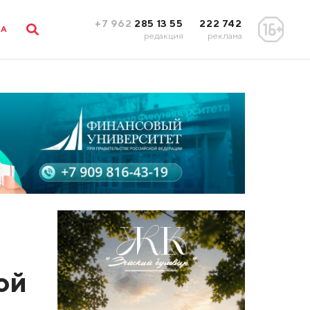
+7 962
285 13 55
222 742
ЛА
редакция
реклама
ой