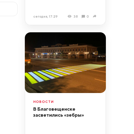
сегодня, 17:29
38
0
НОВОСТИ
В Благовещенске
засветились «зебры»