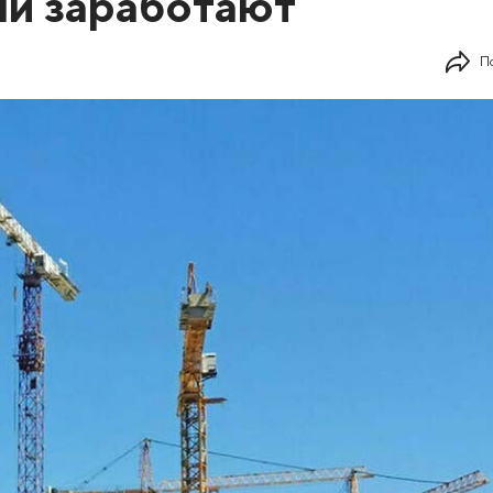
ни заработают
П