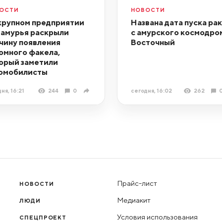
ОСТИ
НОВОСТИ
крупном предприятии
Названа дата пуска ра
амурья раскрыли
с амурского космодро
чину появления
Восточный
омного факела,
орый заметили
омобилисты
ня, 16:21
244
0
сегодня, 16:02
262
Прайс-лист
НОВОСТИ
Медиакит
ЛЮДИ
Условия использования
СПЕЦПРОЕКТ