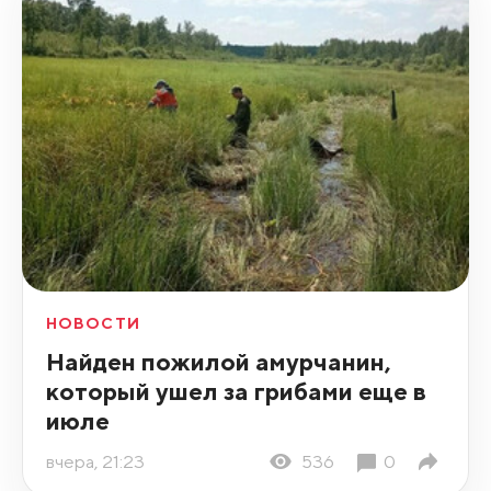
НОВОСТИ
Найден пожилой амурчанин,
который ушел за грибами еще в
июле
вчера, 21:23
536
0