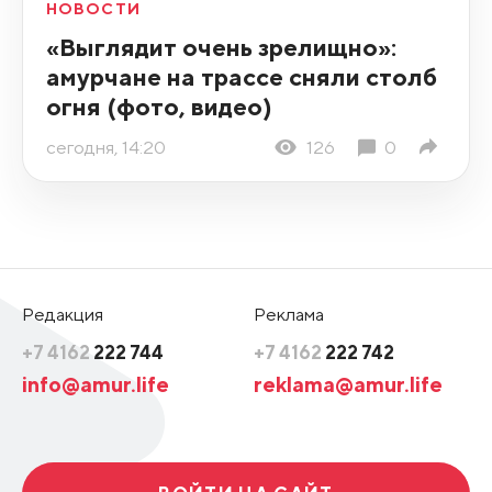
НОВОСТИ
«Выглядит очень зрелищно»:
амурчане на трассе сняли столб
огня (фото, видео)
сегодня, 14:20
126
0
Редакция
Реклама
+7 4162
222 744
+7 4162
222 742
info@amur.life
reklama@amur.life