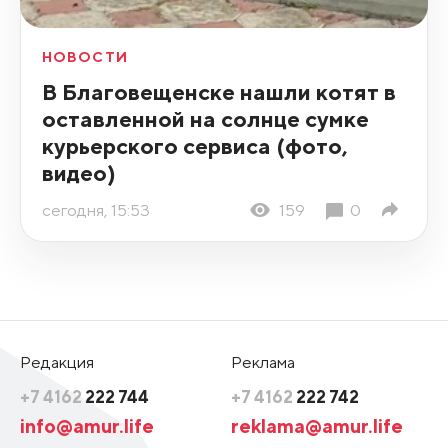
НОВОСТИ
В Благовещенске нашли котят в
оставленной на солнце сумке
курьерского сервиса (фото,
видео)
сегодня, 15:53
159
0
Редакция
Реклама
+7 4162
222 744
+7 4162
222 742
info@amur.life
reklama@amur.life