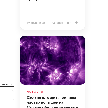
19 июля, 15:45
8188
1
ла старые
НОВОСТИ
Сильно плющит: причины
частых вспышек на
Солнце объяснили ученые