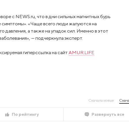
воре с NEWS.ru, что в дни сильных магнитных бурь
 симптомы». «Чаще всего люди жалуются на
 давления, а также на упадок сил. Именно в этот
аболевания», — подчеркнула эксперт.
ксируемая гиперссылка на сайт
AMUR.LIFE
Сначала новые
Снача
По рейтингу
Развернуть все