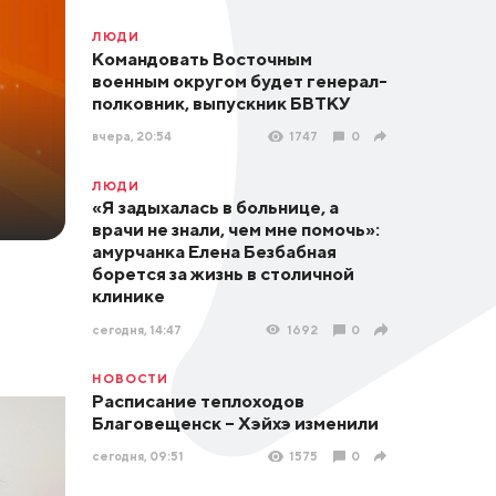
ЛЮДИ
Командовать Восточным
военным округом будет генерал-
полковник, выпускник БВТКУ
вчера, 20:54
1747
0
ЛЮДИ
«Я задыхалась в больнице, а
врачи не знали, чем мне помочь»:
амурчанка Елена Безбабная
борется за жизнь в столичной
клинике
сегодня, 14:47
1692
0
НОВОСТИ
Расписание теплоходов
Благовещенск – Хэйхэ изменили
сегодня, 09:51
1575
0