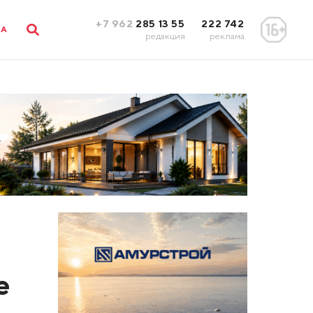
+7 962
285 13 55
222 742
ЛА
редакция
реклама
е