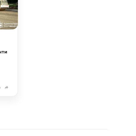
чти
0