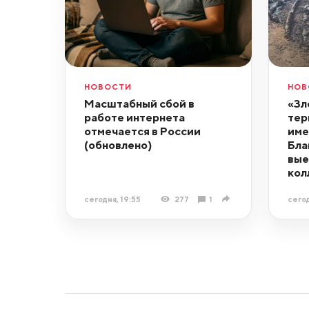
НОВОСТИ
НОВ
Масштабный сбой в
«Зл
работе интернета
тер
отмечается в России
име
(обновлено)
Бла
вые
кол
сегодня, 19:55
277
1
сегод