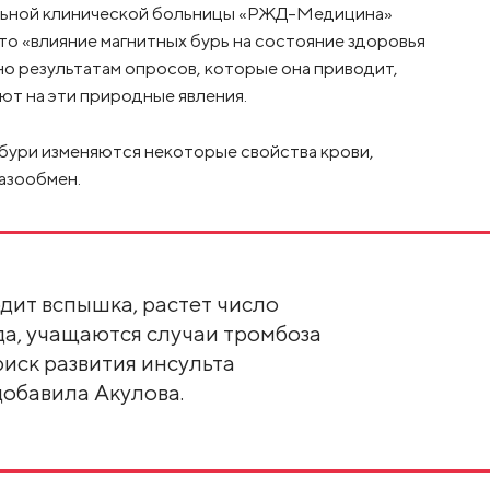
льной клинической больницы «РЖД-Медицина»
то «влияние магнитных бурь на состояние здоровья
сно результатам опросов, которые она приводит,
т на эти природные явления.
 бури изменяются некоторые свойства крови,
газообмен.
дит вспышка, растет число
а, учащаются случаи тромбоза
риск развития инсульта
добавила Акулова.