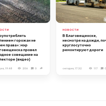
ОСТИ
НОВОСТИ
оупотреблять
В Благовещенске,
пением горожан не
несмотря на дожди, по
ем права»: мэр
круглосуточно
говещенска провел
ремонтируют дороги
здное совещание на
лекторе (видео)
ня, 19:48
206
0
сегодня, 17:32
117