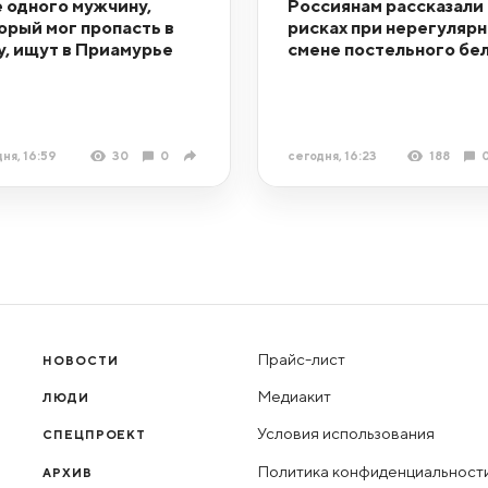
 одного мужчину,
Россиянам рассказали 
орый мог пропасть в
рисках при нерегуляр
у, ищут в Приамурье
смене постельного бе
ня, 16:59
30
0
сегодня, 16:23
188
Прайс-лист
НОВОСТИ
Медиакит
ЛЮДИ
Условия использования
СПЕЦПРОЕКТ
Политика конфиденциальност
АРХИВ