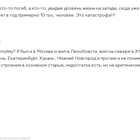
то-то погиб, а кто-то, увидев уровень жизни на западе, сюда уже
ет в год примерно 10 тыс. человек. Это катастрофа!!!
0
не пойму? Я был и в Москве и жил в Ленобласти, жил на севере в 
нь, Екатеринбург, Казань , Нижний Новгород и прочие и не поним
е строения в основном старые, недостатки есть, но не критическ
авить комментарий.