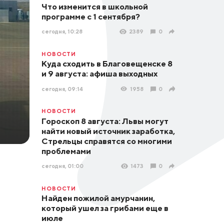
Что изменится в школьной
программе с 1 сентября?
сегодня, 10:28
2389
0
НОВОСТИ
Куда сходить в Благовещенске 8
и 9 августа: афиша выходных
сегодня, 09:14
1958
0
НОВОСТИ
Гороскоп 8 августа: Львы могут
найти новый источник заработка,
Стрельцы справятся со многими
проблемами
сегодня, 01:00
1473
0
НОВОСТИ
Найден пожилой амурчанин,
который ушел за грибами еще в
июле