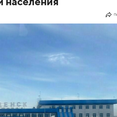
и населения
П