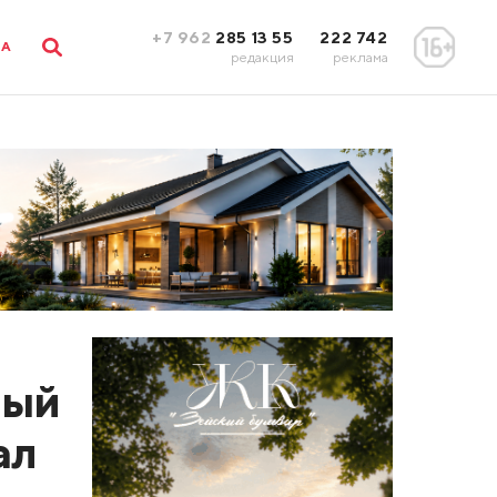
+7 962
285 13 55
222 742
ЛА
редакция
реклама
ный
ал