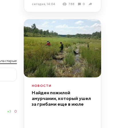
сегодня, 14:04
788
0
ла старые
НОВОСТИ
Найден пожилой
амурчанин, который ушел
за грибами еще в июле
+3
0