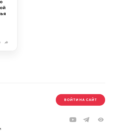
о
ной
лья
0
ВОЙТИ НА САЙТ
и