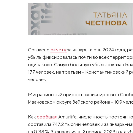
Согласно
отчету
за январь-июнь 2024 года, р
убыль фиксировалась почти во всех территори
одинаково. Самую большую убыль показал Благ
177 человек, на третьем - Константиновский р
человек.
Миграционный прирост зафиксирован в Свободн
Ивановском округе Зейского района - 109 чело
Как
сообщал
Amur.life, численность постоянн
составила 747,2 тысячи человек и за январь-ма
на 0,38 %. За аналогичный период 2023 года уб