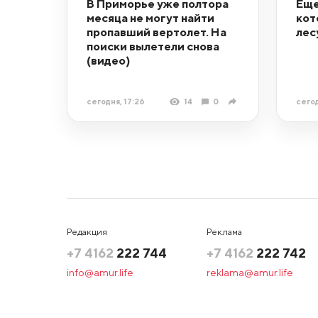
В Приморье уже полтора
Еще
месяца не могут найти
кот
пропавший вертолет. На
лес
поиски вылетели снова
(видео)
сегодня, 17:26
14
0
сегод
Редакция
Реклама
+7 4162
222 744
+7 4162
222 742
info@amur.life
reklama@amur.life