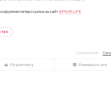
ксируемая гиперссылка на сайт
AMUR.LIFE
СТВО
Сначала новые
Снача
По рейтингу
Развернуть все
7