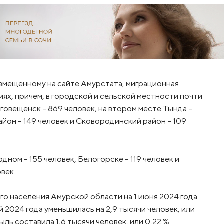
азмещенному на сайте Амурстата, миграционная
ях, причем, в городской и сельской местности почти
овещенск - 869 человек, на втором месте Тында -
айон - 149 человек и Сковородинский район - 109
ом - 155 человек, Белогорске - 119 человек и
век.
ого населения Амурской области на 1 июня 2024 года
й 2024 года уменьшилась на 2,9 тысячи человек, или
ыль составила 1,6 тысячи человек, или 0,22 %.