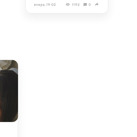
вчера, 19:02
1192
0