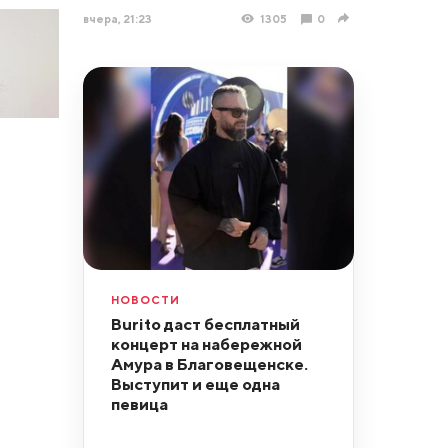
вчера, 21:23
1305
0
НОВОСТИ
Burito даст бесплатный
концерт на набережной
Амура в Благовещенске.
Выступит и еще одна
певица