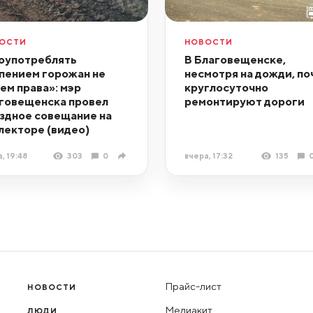
ОСТИ
НОВОСТИ
оупотреблять
В Благовещенске,
пением горожан не
несмотря на дожди, по
ем права»: мэр
круглосуточно
говещенска провел
ремонтируют дороги
здное совещание на
лекторе (видео)
, 19:48
303
0
вчера, 17:32
135
Прайс-лист
НОВОСТИ
Медиакит
ЛЮДИ