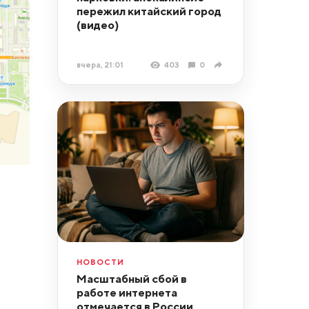
пережил китайский город
(видео)
вчера, 21:01
403
0
НОВОСТИ
Масштабный сбой в
работе интернета
отмечается в России