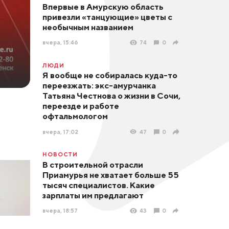
Впервые в Амурскую область
привезли «танцующие» цветы с
необычным названием
вчера, 15:46
74
0
ЛЮДИ
Я вообще не собиралась куда-то
переезжать: экс-амурчанка
Татьяна Честнова о жизни в Сочи,
переезде и работе
офтальмологом
вчера, 17:02
47
0
НОВОСТИ
В строительной отрасли
Приамурья не хватает больше 55
тысяч специалистов. Какие
зарплаты им предлагают
вчера, 18:57
43
0