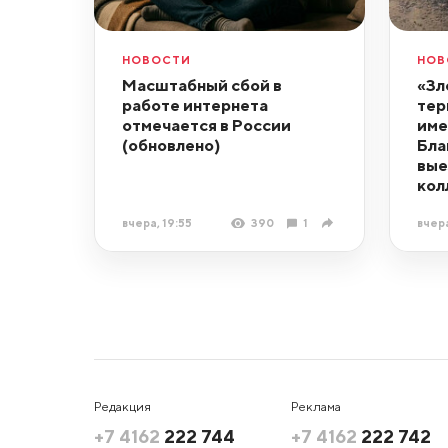
НОВОСТИ
НОВ
Масштабный сбой в
«Зл
работе интернета
тер
отмечается в России
име
(обновлено)
Бла
вые
кол
вчера, 19:55
390
1
вчера
Редакция
Реклама
+7 4162
222 744
+7 4162
222 742