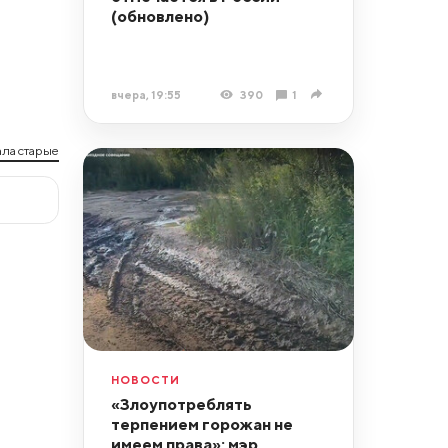
(обновлено)
вчера, 19:55
390
1
ла старые
НОВОСТИ
«Злоупотреблять
терпением горожан не
имеем права»: мэр