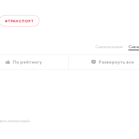
#ТРАНСПОРТ
Сначала новые
Снача
По рейтингу
Развернуть все
авить комментарий.