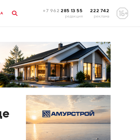
+7 962
285 13 55
222 742
ЛА
редакция
реклама
це