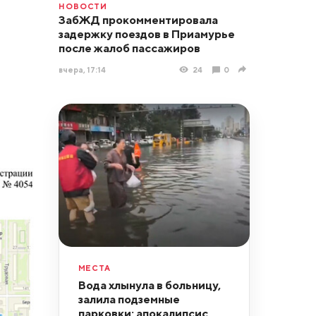
НОВОСТИ
ЗабЖД прокомментировала
задержку поездов в Приамурье
после жалоб пассажиров
вчера, 17:14
24
0
МЕСТА
Вода хлынула в больницу,
залила подземные
парковки: апокалипсис