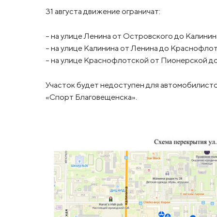
31 августа движение ограничат:
– на улице Ленина от Островского до Калинин
– на улице Калинина от Ленина до Краснофлот
– на улице Краснофлотской от Пионерской до
Участок будет недоступен для автомобилисто
«Спорт Благовещенска».