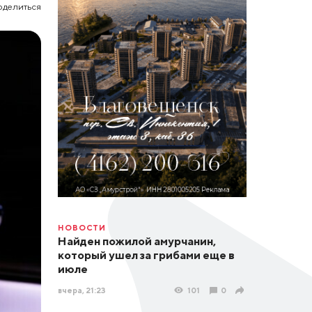
оделиться
НОВОСТИ
Найден пожилой амурчанин,
который ушел за грибами еще в
июле
вчера, 21:23
101
0