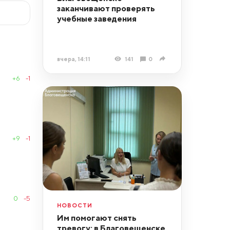
заканчивают проверять
учебные заведения
вчера, 14:11
141
0
+6
-1
+9
-1
0
-5
НОВОСТИ
Им помогают снять
тревогу: в Благовещенске