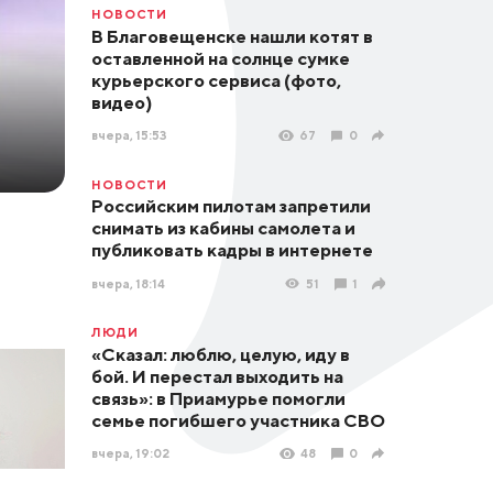
НОВОСТИ
В Благовещенске нашли котят в
оставленной на солнце сумке
курьерского сервиса (фото,
видео)
вчера, 15:53
67
0
НОВОСТИ
Российским пилотам запретили
снимать из кабины самолета и
публиковать кадры в интернете
вчера, 18:14
51
1
ЛЮДИ
«Сказал: люблю, целую, иду в
бой. И перестал выходить на
связь»: в Приамурье помогли
семье погибшего участника СВО
вчера, 19:02
48
0