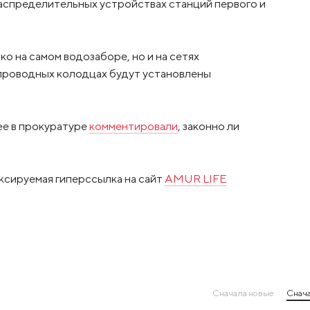
аспределительных устройствах станций первого и
о на самом водозаборе, но и на сетях
опроводных колодцах будут установлены
нее в прокуратуре
комментировали
, законно ли
ксируемая гиперссылка на сайт
AMUR.LIFE
Сначала новые
Снача