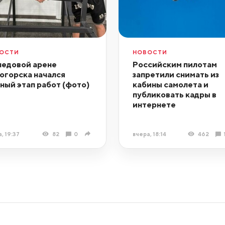
ОСТИ
НОВОСТИ
ледовой арене
Российским пилотам
огорска начался
запретили снимать из
ный этап работ (фото)
кабины самолета и
публиковать кадры в
интернете
, 19:37
82
0
вчера, 18:14
462