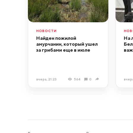
НОВОСТИ
НОВ
Найден пожилой
На 
амурчанин, который ушел
Бел
за грибами еще в июле
важ
вчера, 21:23
564
0
вчера