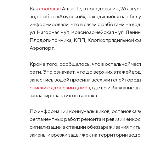
Как
сообщал
Amur.life, в понедельник ,26 авгус
водозабор «Амурский», находящийся на обсл
информировали, что в связи с работами на во
ул. Нагорная – ул. Красноармейская – ул. Лени
Плодопитомника, КПП, Хлопкопрядильной фаб
Аэропорт.
Кроме того, сообщалось, что в остальной ча
сети. Это означает, что до верхних этажей во
запастись водой просили всех жителей город
списки с адресами домов
, где во избежание в
запланирована их остановка.
По информации коммунальщиков, остановка в
регламентных работ: ремонта и ревизии емкос
сигнализации в станции обеззараживания пит
замены и врезки задвижек на территории вод