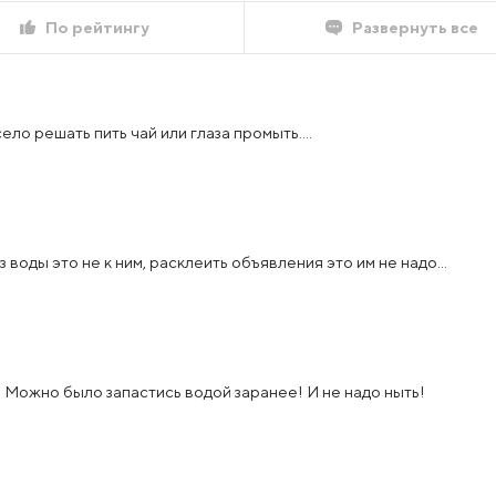
По рейтингу
Развернуть все
ло решать пить чай или глаза промыть....
 воды это не к ним, расклеить объявления это им не надо...
Можно было запастись водой заранее! И не надо ныть!