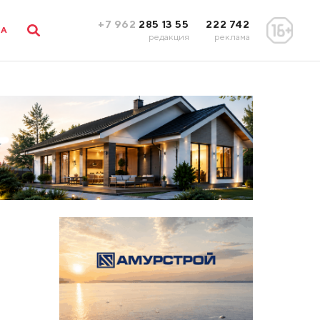
+7 962
285 13 55
222 742
ЛА
редакция
реклама