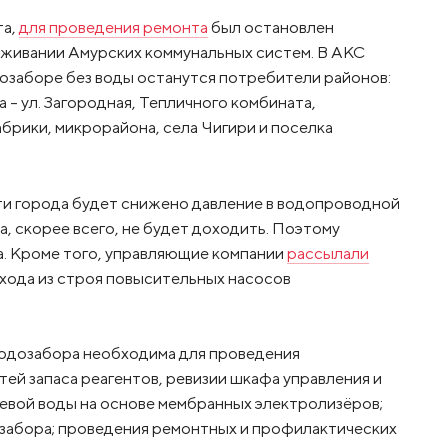
та,
для проведения ремонта
был остановлен
уживании Амурских коммунальных систем. В АКС
дозаборе без воды останутся потребители районов:
на – ул. Загородная, Тепличного комбината,
рики, микрорайона, села Чигири и поселка
сти города будет снижено давление в водопроводной
да, скорее всего, не будет доходить. Поэтому
а. Кроме того, управляющие компании
рассылали
ыхода из строя повысительных насосов
одозабора необходима для проведения
тей запаса реагентов, ревизии шкафа управления и
ьевой воды на основе мембранных электролизёров;
озабора; проведения ремонтных и профилактических