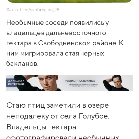
Фото: t.me/svobregion_28
Необычные соседи появились у
владельцев дальневосточного
гектара в Свободненском районе. К
ним мигрировала стая черных
бакланов.
Стаю птиц заметили в озере
неподалеку от села Голубое.
Владельцы гектара
сфотографировали необычных