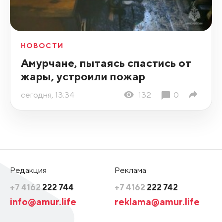
НОВОСТИ
Амурчане, пытаясь спастись от
жары, устроили пожар
сегодня, 13:34
132
0
Редакция
Реклама
+7 4162
222 744
+7 4162
222 742
info@amur.life
reklama@amur.life